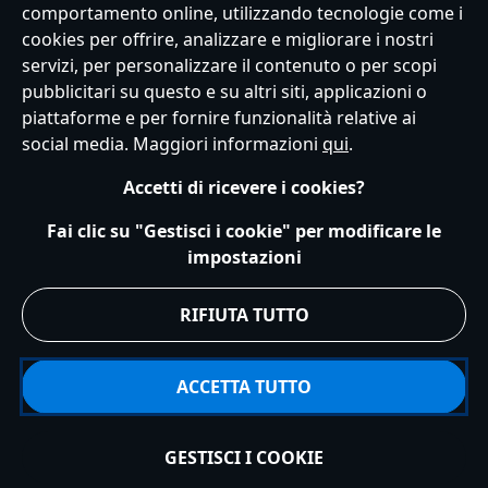
comportamento online, utilizzando tecnologie come i
cookies per offrire, analizzare e migliorare i nostri
Servizio Clienti
Termini d'Uso
Trova Negozio
Mappa del Sito
servizi, per personalizzare il contenuto o per scopi
Normativa Europea sul trattamento dei dati personali
pubblicitari su questo e su altri siti, applicazioni o
Informativa sulla privacy
Politica dei Cookie
piattaforme e per fornire funzionalità relative ai
Informativa sulla privacy UE
Termini e Condizioni generali
social media. Maggiori informazioni
qui
.
Gestisci le impostazioni dei Cookies
s172 Statements
Accessibility
Accetti di ricevere i cookies?
© Disney © Disney•Pixar © & ™ Lucasfilm LTD © Marvel. Tutti i diritti riservati.
Fai clic su "Gestisci i cookie" per modificare le
impostazioni
RIFIUTA TUTTO
ACCETTA TUTTO
GESTISCI I COOKIE
Esaurito