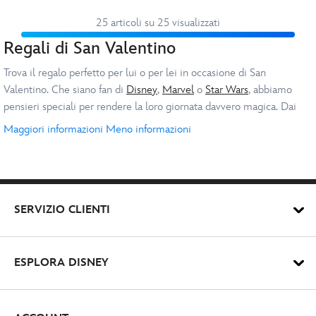
25 articoli su 25 visualizzati
Regali di San Valentino
Indi
Trova il regalo perfetto per lui o per lei in occasione di San
Valentino. Che siano fan di
Disney
,
Marvel
o
Star Wars
, abbiamo
pensieri speciali per rendere la loro giornata davvero magica. Dai
peluche e gioielli di San Valentino a figurine e decorazioni, festeggia
Maggiori informazioni
Meno informazioni
la tua persona speciale con regali unici ispirati ai loro personaggi
Vuoi rendere il tutto ancora più speciale? Scopri la nostra collezione
preferiti.
di
regali personalizzati
, che include tazze, magliette, pigiami e molto
altro – adatti sia a bambini che adulti.
SERVIZIO CLIENTI
Abbigliamento e Peluche
Aggiungi un tocco di magia al San Valentino della tua persona cara
con abbigliamento per adulti e morbidi peluche. I nostri piccoli
ESPLORA DISNEY
peluche di San Valentino di
Topolino
e
Minni
sono un regalo
adorabile. Se preferiscono un amico coccoloso, il nostro peluche
medio
Stitch
dolce innamorato è altrettanto speciale. Oppure