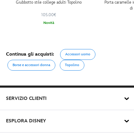
Giubbotto stile college adulti Topolino
Porta caramelle 
di
105.00€
Novità
Continua gli acquisti:
Accessori uomo
Borse e accessori donna
Topolino
SERVIZIO CLIENTI
ESPLORA DISNEY