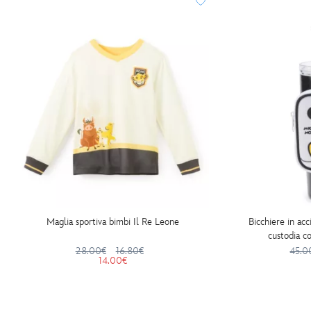
Maglia sportiva bimbi Il Re Leone
Bicchiere in acc
custodia c
28.00€
16.80€
45.0
14.00€