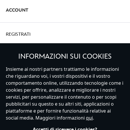
ACCOUNT
REGISTRATI
INFORMAZIONI SUI COOKIES
Italy
Insieme ai nostri partners trattiamo le informazioni
che riguardano voi, i vostri dispositivi e il vostro
comportamento online, utilizzando tecnologie come i
cookies per offrire, analizzare e migliorare i nostri
Servizio Clienti
Termini d'Uso
Trova Negozio
Mappa del Sito
servizi, per personalizzare il contenuto o per scopi
Normativa Europea sul trattamento dei dati personali
pubblicitari su questo e su altri siti, applicazioni o
Informativa sulla privacy
Politica dei Cookie
piattaforme e per fornire funzionalità relative ai
Informativa sulla privacy UE
Termini e Condizioni generali
social media. Maggiori informazioni
qui
.
Gestisci le impostazioni dei Cookies
s172 Statements
Accessibility
Accetti di ricevere i cookies?