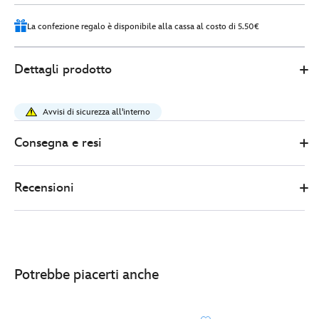
1
La confezione regalo è disponibile alla cassa al costo di 5.50€
0
442030844566
442030844566
EUR
Dettagli prodotto
11.00
https://www.disneystore.it/porta-
passaporto-
Avvisi di sicurezza all'interno
topolino-
442030844566.html
Consegna e resi
http://schema.org/InStock
Recensioni
Potrebbe piacerti anche