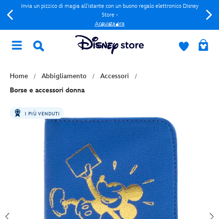
Invia un pizzico di magia all'istante con un buono regalo elettronico Disney
Store -
Acquista ora
Home
Abbigliamento
Accessori
Borse e accessori donna
I PIÙ VENDUTI