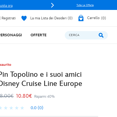
uista ora
Tutte Le Offerte
 Registrati
La mia Lista dei Desideri
0
Carrello
0
PERSONAGGI
OFFERTE
CERCA
saurito
Pin Topolino e i suoi amici
Disney Cruise Line Europe
18.00€
10.80€
Risparmi 40%
0.0
(0)