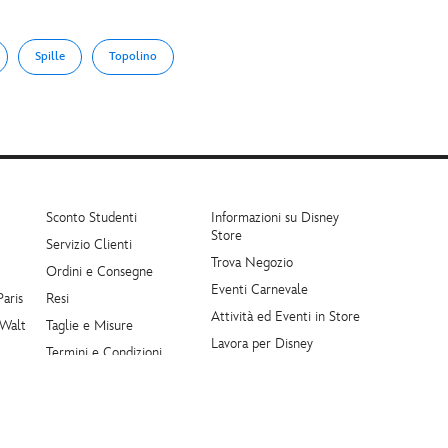
Spille
Topolino
Sconto Studenti
Informazioni su Disney
Store
Servizio Clienti
Trova Negozio
Ordini e Consegne
Eventi Carnevale
Paris
Resi
Attività ed Eventi in Store
 Walt
Taglie e Misure
Lavora per Disney
Termini e Condizioni
Politica di Recensione
Scopri di più
Disney.it