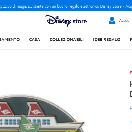
 pizzico di magia all'istante con un buono regalo elettronico Disney Store -
Acq
Accedi |
LIAMENTO
CASA
COLLEZIONABILI
IDEE REGALO
E