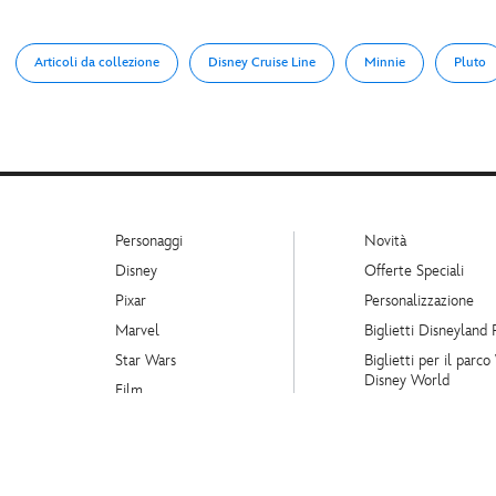
Articoli da collezione
Disney Cruise Line
Minnie
Pluto
Personaggi
Novità
Disney
Offerte Speciali
Pixar
Personalizzazione
Marvel
Biglietti Disneyland 
Star Wars
Biglietti per il parco
Disney World
Film
Marchi