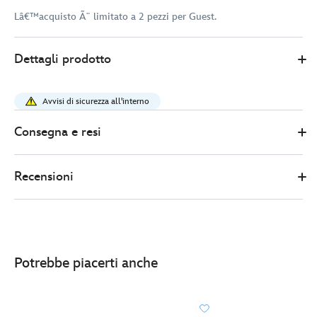
Lâ€™acquisto Ã¨ limitato a 2 pezzi per Guest.
Disney
438031184039
438031184039
EUR
Dettagli prodotto
Store
16.00
https://www.disneystore.it/pin-
minni-
Avvisi di sicurezza all'interno
sposa-
438031184039.html
Consegna e resi
http://schema.org/InStock
Recensioni
Potrebbe piacerti anche