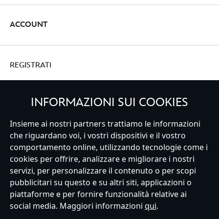
ACCOUNT
REGISTRATI
INFORMAZIONI SUI COOKIES
Italy
Insieme ai nostri partners trattiamo le informazioni
che riguardano voi, i vostri dispositivi e il vostro
comportamento online, utilizzando tecnologie come i
cookies per offrire, analizzare e migliorare i nostri
Servizio Clienti
Termini d'Uso
Trova Negozio
Mappa del Sito
servizi, per personalizzare il contenuto o per scopi
Normativa Europea sul trattamento dei dati personali
pubblicitari su questo e su altri siti, applicazioni o
Informativa sulla privacy
Politica dei Cookie
piattaforme e per fornire funzionalità relative ai
Informativa sulla privacy UE
Termini e Condizioni generali
social media. Maggiori informazioni
qui
.
Gestisci le impostazioni dei Cookies
s172 Statements