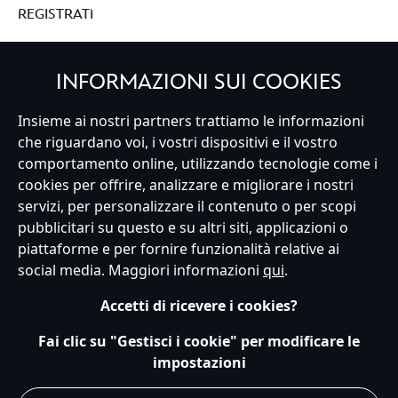
REGISTRATI
INFORMAZIONI SUI COOKIES
Italy
Insieme ai nostri partners trattiamo le informazioni
che riguardano voi, i vostri dispositivi e il vostro
comportamento online, utilizzando tecnologie come i
cookies per offrire, analizzare e migliorare i nostri
Servizio Clienti
Termini d'Uso
Trova Negozio
Mappa del Sito
servizi, per personalizzare il contenuto o per scopi
Normativa Europea sul trattamento dei dati personali
pubblicitari su questo e su altri siti, applicazioni o
Informativa sulla privacy
Politica dei Cookie
piattaforme e per fornire funzionalità relative ai
Informativa sulla privacy UE
Termini e Condizioni generali
social media. Maggiori informazioni
qui
.
Gestisci le impostazioni dei Cookies
s172 Statements
Accessibility
Accetti di ricevere i cookies?
© Disney © Disney•Pixar © & ™ Lucasfilm LTD © Marvel. Tutti i diritti riservati.
Fai clic su "Gestisci i cookie" per modificare le
impostazioni