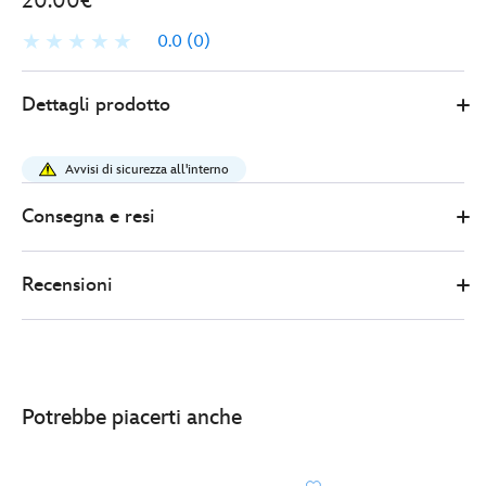
20.00€
0.0
(0)
Disney
438010897608
438010897608
EUR
Dettagli prodotto
Store
20.00
https://www.disneystore.it/pin-
in-
Avvisi di sicurezza all'interno
edizione-
limitata-
Consegna e resi
walt-
disney-
Recensioni
-
feed-
the-
birds-
-
Potrebbe piacerti anche
walt-
s-
magical-