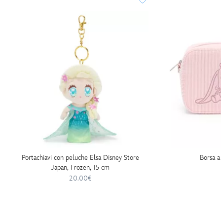
moments-
438010897608.html
http://schema.org/OutOfStock
Portachiavi con peluche Elsa Disney Store
Borsa a
Japan, Frozen, 15 cm
20.00€