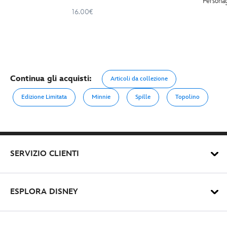
Personag
16.00€
Continua gli acquisti:
Articoli da collezione
Edizione Limitata
Minnie
Spille
Topolino
SERVIZIO CLIENTI
ESPLORA DISNEY