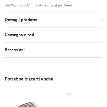
Lâ€™acquisto Ã¨ limitato a 2 pezzi per Guest.
Disney
438011325292
438011325292
EUR
Dettagli prodotto
Store
20.00
https://www.disneystore.it/pin-
in-
Consegna e resi
edizione-
limitata-
topolino-
Recensioni
e-
minni-
-
better-
together-
Potrebbe piacerti anche
-438011325292.html
http://schema.org/InStock