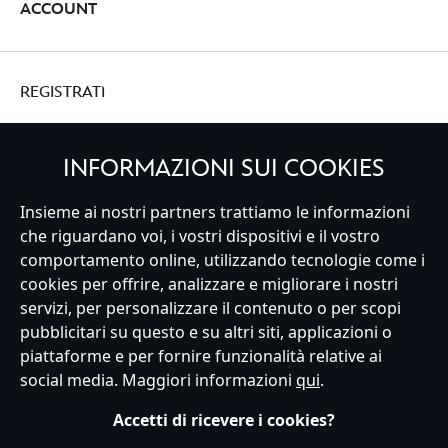
ACCOUNT
REGISTRATI
INFORMAZIONI SUI COOKIES
Italy
Insieme ai nostri partners trattiamo le informazioni
che riguardano voi, i vostri dispositivi e il vostro
comportamento online, utilizzando tecnologie come i
cookies per offrire, analizzare e migliorare i nostri
Servizio Clienti
Termini d'Uso
Trova Negozio
Mappa del Sito
servizi, per personalizzare il contenuto o per scopi
Normativa Europea sul trattamento dei dati personali
pubblicitari su questo e su altri siti, applicazioni o
Informativa sulla privacy
Politica dei Cookie
piattaforme e per fornire funzionalità relative ai
Informativa sulla privacy UE
Termini e Condizioni generali
social media. Maggiori informazioni
qui
.
Gestisci le impostazioni dei Cookies
s172 Statements
Accessibility
Accetti di ricevere i cookies?
© Disney © Disney•Pixar © & ™ Lucasfilm LTD © Marvel. Tutti i diritti riservati.