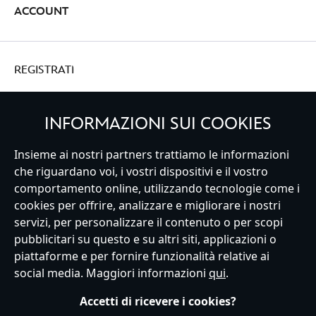
ACCOUNT
REGISTRATI
INFORMAZIONI SUI COOKIES
Italy
Insieme ai nostri partners trattiamo le informazioni
che riguardano voi, i vostri dispositivi e il vostro
comportamento online, utilizzando tecnologie come i
cookies per offrire, analizzare e migliorare i nostri
Servizio Clienti
Termini d'Uso
Trova Negozio
Mappa del Sito
servizi, per personalizzare il contenuto o per scopi
Normativa Europea sul trattamento dei dati personali
pubblicitari su questo e su altri siti, applicazioni o
Informativa sulla privacy
Politica dei Cookie
piattaforme e per fornire funzionalità relative ai
Informativa sulla privacy UE
Termini e Condizioni generali
social media. Maggiori informazioni
qui
.
Gestisci le impostazioni dei Cookies
s172 Statements
Accessibility
Accetti di ricevere i cookies?