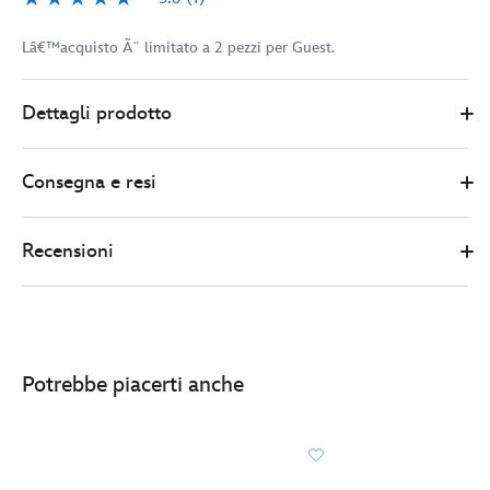
1
Lâ€™acquisto Ã¨ limitato a 2 pezzi per Guest.
Disney
438011324790
438011324790
EUR
Dettagli prodotto
Store
20.00
https://www.disneystore.it/pin-
in-
Consegna e resi
edizione-
limitata-
mirtilli-
Recensioni
minni-
438011324790.html
http://schema.org/InStock
Potrebbe piacerti anche