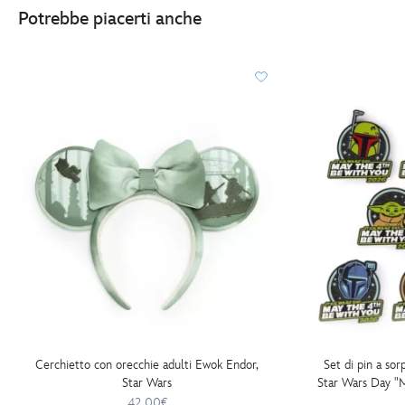
4th-
Potrebbe piacerti anche
be-
with-
you-
star-
wars-
the-
mandalorian-
438010893808.html
http://schema.org/InStock
Cerchietto con orecchie adulti Ewok Endor,
Set di pin a sor
Star Wars
Star Wars Day "
2026, Star W
42.00€