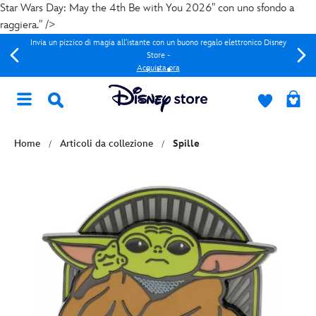
Star Wars Day: May the 4th Be with You 2026" con uno sfondo a
raggiera." />
Invia un pizzico di magia all'istante con un buono regalo elettronico Disney
Store -
Acquista ora
Home
Articoli da collezione
Spille