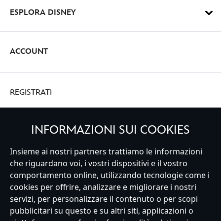
ESPLORA DISNEY
ACCOUNT
REGISTRATI
INFORMAZIONI SUI COOKIES
Italy
Insieme ai nostri partners trattiamo le informazioni
che riguardano voi, i vostri dispositivi e il vostro
comportamento online, utilizzando tecnologie come i
cookies per offrire, analizzare e migliorare i nostri
Servizio Clienti
Termini d'Uso
Trova Negozio
Mappa del Sito
servizi, per personalizzare il contenuto o per scopi
Normativa Europea sul trattamento dei dati personali
pubblicitari su questo e su altri siti, applicazioni o
Informativa sulla privacy
Politica dei Cookie