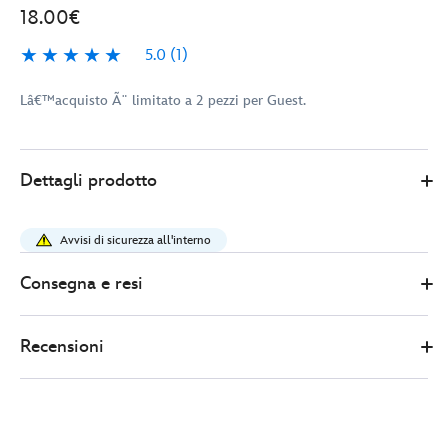
18.00€
5.0
(1)
5.0
1
Lâ€™acquisto Ã¨ limitato a 2 pezzi per Guest.
Disney
438010893808
438010893808
EUR
Dettagli prodotto
Store
18.00
https://www.disneystore.it/pin-
in-
Avvisi di sicurezza all'interno
edizione-
limitata-
Consegna e resi
grogu-
star-
Recensioni
wars-
day-
may-
the-