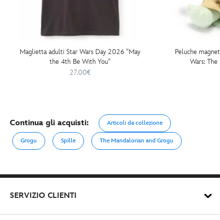
Maglietta adulti Star Wars Day 2026 "May
Peluche magneti
the 4th Be With You"
Wars: The 
27.00€
Continua gli acquisti:
Articoli da collezione
Grogu
Spille
The Mandalorian and Grogu
SERVIZIO CLIENTI