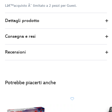
Lâ€™acquisto Ã¨ limitato a 2 pezzi per Guest.
Disney
438011324950
438011324950
EUR
Dettagli prodotto
Store
20.00
https://www.disneystore.it/pin-
in-
Consegna e resi
edizione-
limitata-
frutta-
Recensioni
estiva-
paperina-
438011324950.html
http://schema.org/InStock
Potrebbe piacerti anche