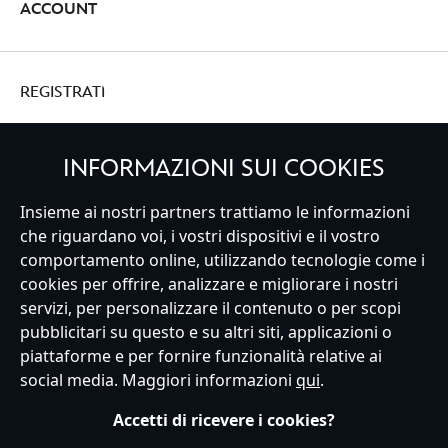
ACCOUNT
REGISTRATI
INFORMAZIONI SUI COOKIES
Italy
Insieme ai nostri partners trattiamo le informazioni
che riguardano voi, i vostri dispositivi e il vostro
comportamento online, utilizzando tecnologie come i
cookies per offrire, analizzare e migliorare i nostri
Servizio Clienti
Termini d'Uso
Trova Negozio
Mappa del Sito
servizi, per personalizzare il contenuto o per scopi
Normativa Europea sul trattamento dei dati personali
pubblicitari su questo e su altri siti, applicazioni o
Informativa sulla privacy
Politica dei Cookie
piattaforme e per fornire funzionalità relative ai
Informativa sulla privacy UE
Termini e Condizioni generali
social media. Maggiori informazioni
qui
.
Gestisci le impostazioni dei Cookies
s172 Statements
Accessibility
Accetti di ricevere i cookies?
© Disney © Disney•Pixar © & ™ Lucasfilm LTD © Marvel. Tutti i diritti riservati.