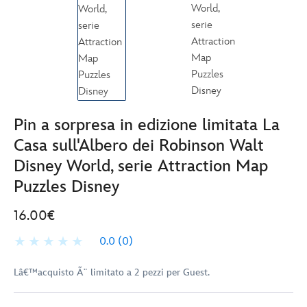
Pin a sorpresa in edizione limitata La
Casa sull'Albero dei Robinson Walt
Disney World, serie Attraction Map
Puzzles Disney
16.00€
0.0
(0)
Lâ€™acquisto Ã¨ limitato a 2 pezzi per Guest.
Disney
438010542027
438010542027
EUR