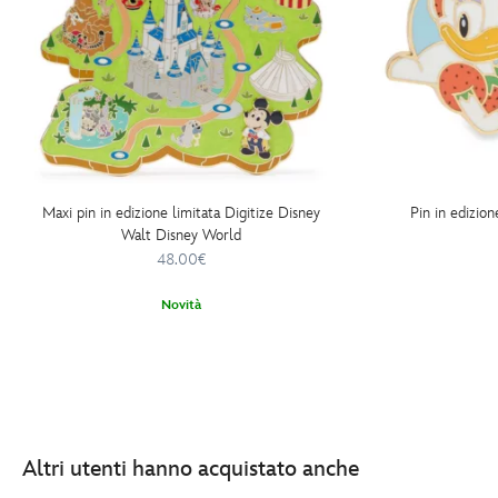
puzzles-
disney-
438010542027.html
http://schema.org/InStock
Maxi pin in edizione limitata Digitize Disney
Pin in edizion
Walt Disney World
48.00€
Novità
Altri utenti hanno acquistato anche