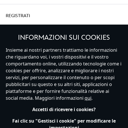
REGISTRATI
INFORMAZIONI SUI COOKIES
Italy
Insieme ai nostri partners trattiamo le informazioni
che riguardano voi, i vostri dispositivi e il vostro
comportamento online, utilizzando tecnologie come i
cookies per offrire, analizzare e migliorare i nostri
Servizio Clienti
Termini d'Uso
Trova Negozio
Mappa del Sito
servizi, per personalizzare il contenuto o per scopi
Normativa Europea sul trattamento dei dati personali
pubblicitari su questo e su altri siti, applicazioni o
Informativa sulla privacy
Politica dei Cookie
piattaforme e per fornire funzionalità relative ai
Informativa sulla privacy UE
Termini e Condizioni generali
social media. Maggiori informazioni
qui
.
Gestisci le impostazioni dei Cookies
s172 Statements
Accessibility
Accetti di ricevere i cookies?
© Disney © Disney•Pixar © & ™ Lucasfilm LTD © Marvel. Tutti i diritti riservati.
Fai clic su "Gestisci i cookie" per modificare le
impostazioni