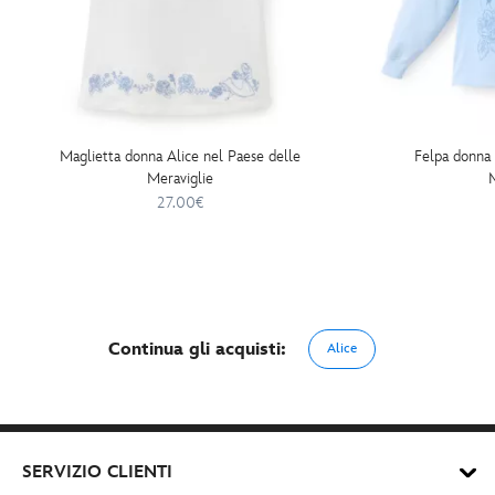
Maglietta donna Alice nel Paese delle
Felpa donna 
Meraviglie
M
27.00€
Continua gli acquisti:
Alice
SERVIZIO CLIENTI