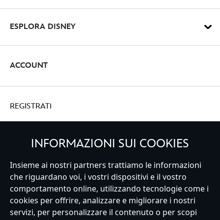
ESPLORA DISNEY
ACCOUNT
REGISTRATI
INFORMAZIONI SUI COOKIES
Insieme ai nostri partners trattiamo le informazioni
Italy
che riguardano voi, i vostri dispositivi e il vostro
comportamento online, utilizzando tecnologie come i
cookies per offrire, analizzare e migliorare i nostri
Servizio Clienti
Termini d'Uso
Trova Negozio
Mappa del Sito
servizi, per personalizzare il contenuto o per scopi
Normativa Europea sul trattamento dei dati personali