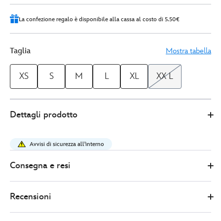
La confezione regalo è disponibile alla cassa al costo di 5.50€
Taglia
Mostra tabella
XS
S
M
L
XL
XX L
Disney
5104049220150M
5104049220150M
EUR
Dettagli prodotto
Store
48.00
https://www.disneystore.it/pigiama-
donna-
Avvisi di sicurezza all'interno
alice-
nel-
Consegna e resi
paese-
delle-
Recensioni
meraviglie-
5104049220150M.html