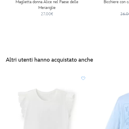
Maglietta donna Alice nel Paese delle
Bicchiere con ca
Meraviglie
27.00€
26.0
Altri utenti hanno acquistato anche