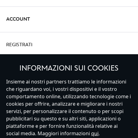
ACCOUNT
REGISTRATI
INFORMAZIONI SUI COOKIES
Insieme ai nostri partners trattiamo le informazioni
Italy
che riguardano voi, i vostri dispositivi e il vostro
comportamento online, utilizzando tecnologie come i
cookies per offrire, analizzare e migliorare i nostri
Servizio Clienti
Termini d'Uso
Trova Negozio
Mappa del Sito
servizi, per personalizzare il contenuto o per scopi
Normativa Europea sul trattamento dei dati personali
pubblicitari su questo e su altri siti, applicazioni o
Informativa sulla privacy
Politica dei Cookie
piattaforme e per fornire funzionalità relative ai
Informativa sulla privacy UE
Termini e Condizioni generali
social media. Maggiori informazioni
qui
.
Gestisci le impostazioni dei Cookies
s172 Statements