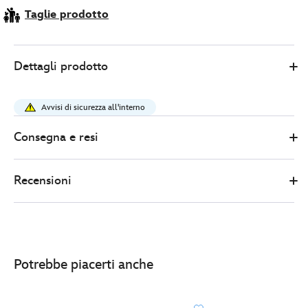
Taglie prodotto
Disney
433100818587
433100818587
EUR
Dettagli prodotto
Store
14.40
https://www.disneystore.it/piatto-
piano-
Avvisi di sicurezza all'interno
topolino-
433100818587.html
Consegna e resi
http://schema.org/InStock
Recensioni
Potrebbe piacerti anche