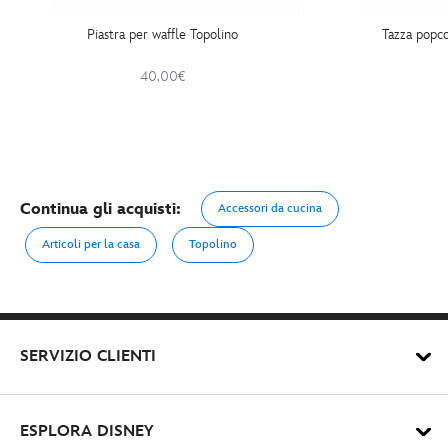
Piastra per waffle Topolino
Tazza popc
40.00€
Continua gli acquisti:
Accessori da cucina
Articoli per la casa
Topolino
SERVIZIO CLIENTI
ESPLORA DISNEY