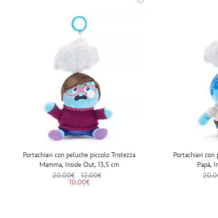
Portachiavi con peluche piccolo Tristezza
Portachiavi con 
Mamma, Inside Out, 13,5 cm
Papà, I
20.00€
12.00€
20.0
10.00€