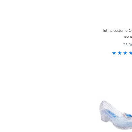
27-28 (2)
31.5-33 (1)
Tutina costume C
neon
25.0