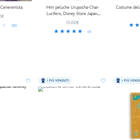
 Cenerentola
Mini peluche Urupocha-Chan
Costume delu
Lucifero, Disney Store Japan,
0€
Cenerentola, 11 cm
15.00€
(21)
(1)
I PIÙ VENDUTI
I PIÙ VEND