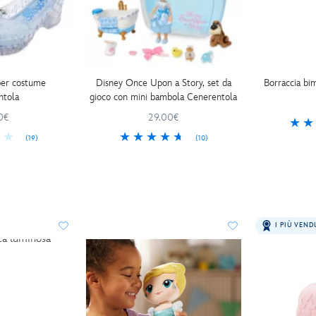
per costume
Disney Once Upon a Story, set da
Borraccia bi
ntola
gioco con mini bambola Cenerentola
0€
29.00€
(19)
(10)
I PIÙ VEND