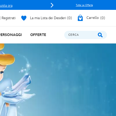
uista ora
Tutte Le Offerte
 Registrati
La mia Lista dei Desideri
0
Carrello
0
PERSONAGGI
OFFERTE
CERCA