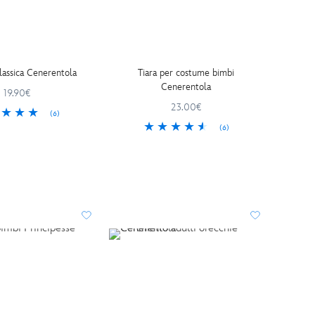
lassica Cenerentola
Tiara per costume bimbi
Cenerentola
19.90€
23.00€
(6)
(6)