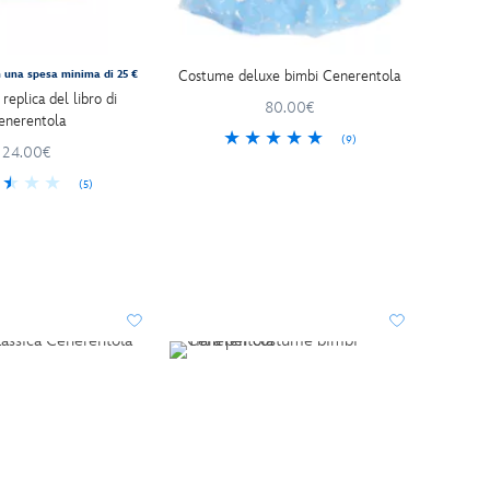
Costume deluxe bimbi Cenerentola
n una spesa minima di 25 €
eplica del libro di
80.00€
enerentola
(9)
24.00€
(5)