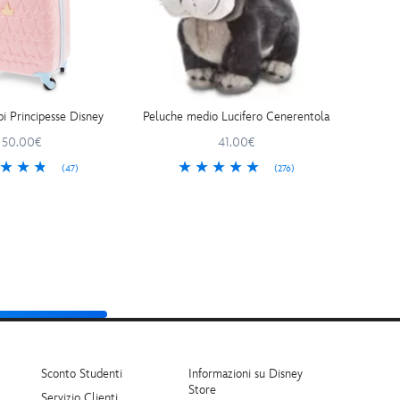
bi Principesse Disney
Peluche medio Lucifero Cenerentola
50.00€
41.00€
(47)
(276)
Indietro
Sconto Studenti
Informazioni su Disney
Store
Servizio Clienti