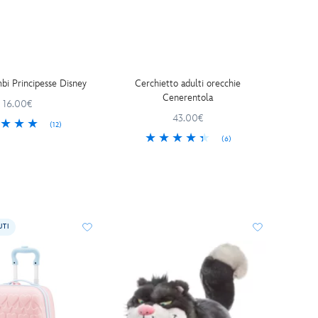
mbi Principesse Disney
Cerchietto adulti orecchie
Cenerentola
16.00€
43.00€
(12)
(6)
UTI