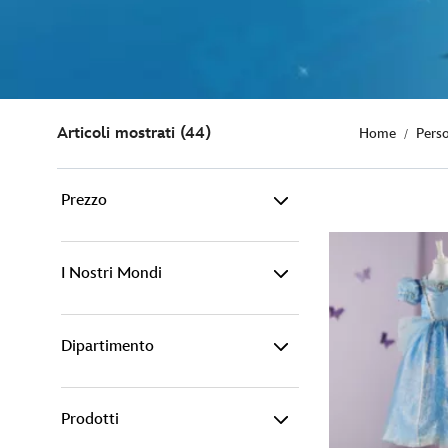
Articoli mostrati (44)
Home
Pers
Prezzo
0€ - 15€ (2)
I Nostri Mondi
15€ - 25€ (19)
Dipartimento
Disney (39)
25€ - 50€ (13)
Pixar (1)
50€ - 100€ (9)
Prodotti
Articoli per la casa (11)