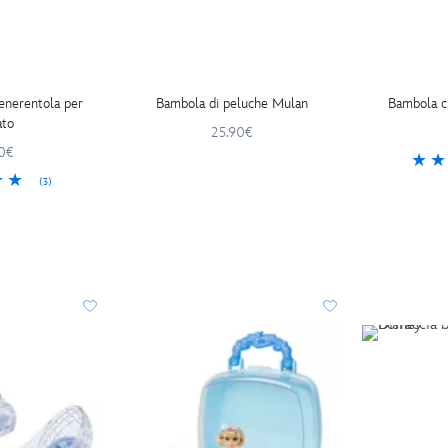
enerentola per
Bambola di peluche Mulan
Bambola c
ato
25.90€
0€
(3)