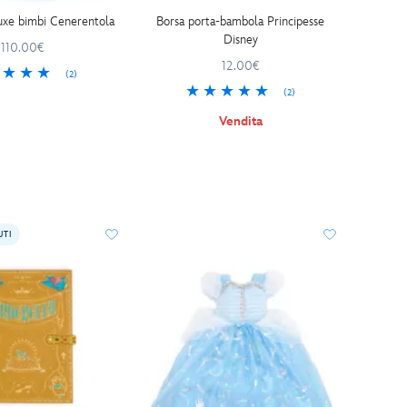
xe bimbi Cenerentola
Borsa porta-bambola Principesse
Disney
110.00€
12.00€
(2)
(2)
Vendita
UTI