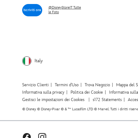
@DisneyStoreIT Tutte
Iscriviti ora
le Foto
Italy
Servizio Clienti
Termini d'Uso
Trova Negozio
Mappa del S
Informativa sulla privacy
Politica dei Cookie
Informativa sull
Gestisci le impostazioni dei Cookies
s172 Statements
Access
© Disney © Disney•Pixar © & ™ Lucasfilm LTD © Marvel. Tutti i diritti riserva