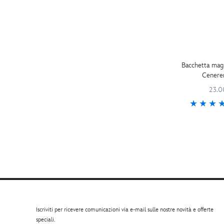
Bacchetta mag
Cenere
23.0
Iscriviti per ricevere comunicazioni via e-mail sulle nostre novità e offerte
speciali.