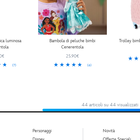
ica luminosa
Bambola di peluche bimbi
Trolley bim
ntola
Cenerentola
0€
25.90€
(7)
(6)
44 articoli su 44 visualizzati
Personaggi
Novità
Disney
Offerte Speciali