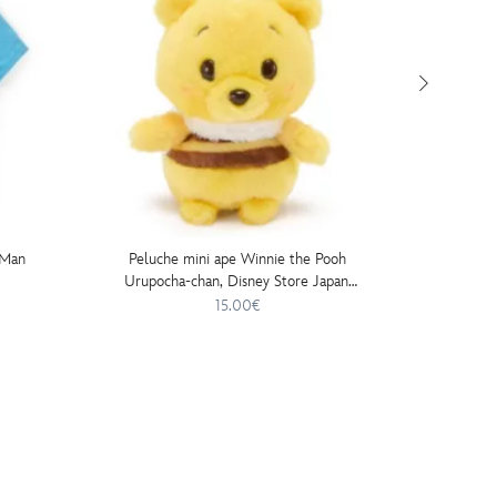
-Man
Peluche mini ape Winnie the Pooh
Peluche 
Urupocha-chan, Disney Store Japan,
11cm
15.00€