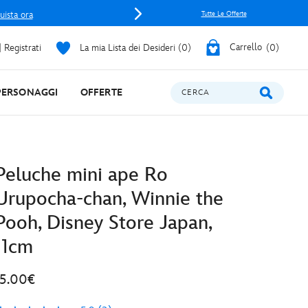
uista ora
Tutte Le Offerte
 Registrati
La mia Lista dei Desideri
0
Carrello
0
PERSONAGGI
OFFERTE
CERCA
Peluche mini ape Ro
Urupocha-chan, Winnie the
Pooh, Disney Store Japan,
11cm
15.00€