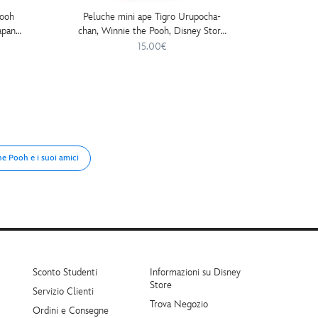
Pooh
Peluche mini ape Tigro Urupocha-
Peluch
apan,
chan, Winnie the Pooh, Disney Store
chan, W
Japan, 11cm
15.00€
e Pooh e i suoi amici
Sconto Studenti
Informazioni su Disney
Store
Servizio Clienti
Trova Negozio
Ordini e Consegne