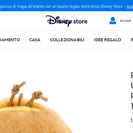
 pizzico di magia all'istante con un buono regalo elettronico Disney Store -
Acq
Accedi |
LIAMENTO
CASA
COLLEZIONABILI
IDEE REGALO