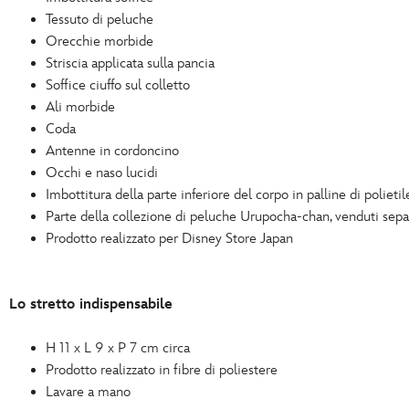
Tessuto di peluche
Orecchie morbide
Striscia applicata sulla pancia
Soffice ciuffo sul colletto
Ali morbide
Coda
Antenne in cordoncino
Occhi e naso lucidi
Imbottitura della parte inferiore del corpo in palline di polieti
Parte della collezione di peluche Urupocha-chan, venduti sep
Prodotto realizzato per Disney Store Japan
Lo stretto indispensabile
H 11 x L 9 x P 7 cm circa
Prodotto realizzato in fibre di poliestere
Lavare a mano