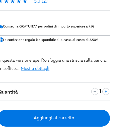
5.0
(2)
.0
2
Consegna GRATUITA* per ordini di importo superiore a 75€
La confezione regalo è disponibile alla cassa al costo di 5.50€
n questa versione ape, Ro sfoggia una striscia sulla pancia,
n soffice...
Mostra dettagli
Quantità
Aggiungi al carrello