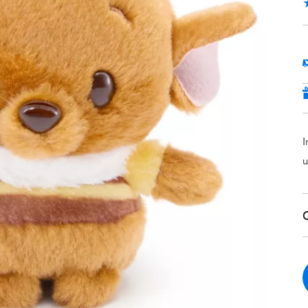
5
I
u