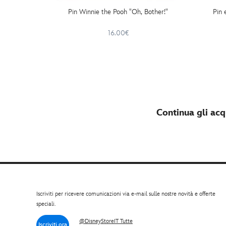
Pin Winnie the Pooh "Oh, Bother!"
Pin 
16.00€
Continua gli acqu
Iscriviti per ricevere comunicazioni via e-mail sulle nostre novità e offerte
speciali.
@DisneyStoreIT Tutte
Iscriviti ora