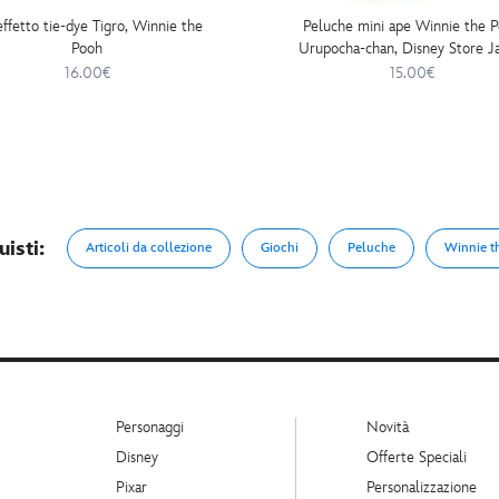
effetto tie-dye Tigro, Winnie the
Peluche mini ape Winnie the 
Pooh
Urupocha-chan, Disney Store J
11cm
16.00€
15.00€
isti:
Articoli da collezione
Giochi
Peluche
Winnie th
Personaggi
Novità
Disney
Offerte Speciali
Pixar
Personalizzazione