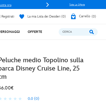
uista ora
Tutte Le Offerte
 Registrati
La mia Lista dei Desideri
0
Carrello
0
PERSONAGGI
OFFERTE
CERCA
Peluche medio Topolino sulla
barca Disney Cruise Line, 25
cm
46.00€
0.0
(0)