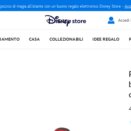
 pizzico di magia all'istante con un buono regalo elettronico Disney Store -
Acq
Accedi |
LIAMENTO
CASA
COLLEZIONABILI
IDEE REGALO