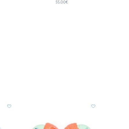
Kermit
55.00€