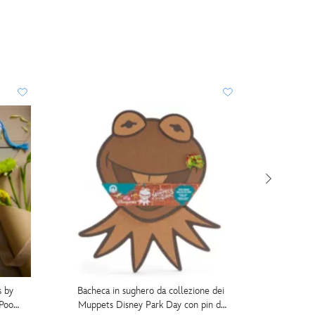
ESCLU
s by
Bacheca in sughero da collezione dei
Maglie
Pooh,
Muppets Disney Park Day con pin di