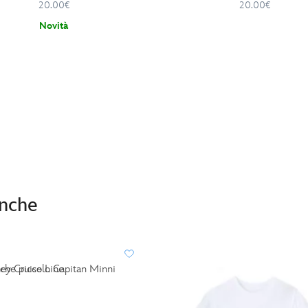
34 cm
20.00€
20.00€
Novità
anche