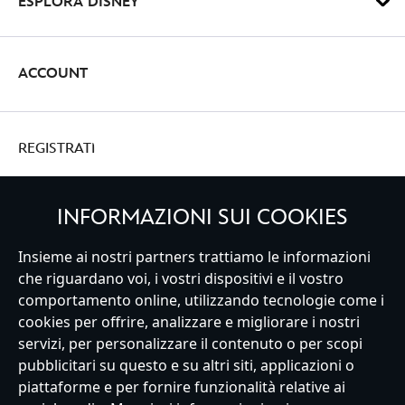
ESPLORA DISNEY
ACCOUNT
REGISTRATI
INFORMAZIONI SUI COOKIES
Insieme ai nostri partners trattiamo le informazioni
Italy
che riguardano voi, i vostri dispositivi e il vostro
comportamento online, utilizzando tecnologie come i
cookies per offrire, analizzare e migliorare i nostri
Servizio Clienti
Termini d'Uso
Trova Negozio
Mappa del Sito
servizi, per personalizzare il contenuto o per scopi
Normativa Europea sul trattamento dei dati personali
pubblicitari su questo e su altri siti, applicazioni o
Informativa sulla privacy
Politica dei Cookie
piattaforme e per fornire funzionalità relative ai
Informativa sulla privacy UE
Termini e Condizioni generali