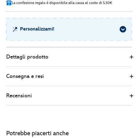
La confezione regalo è disponibile alla cassa al costo di 5.50€
Personalizzami!
Disney
412312819476
412312819476
EUR
Dettagli prodotto
Store
41.00
https://www.disneystore.it/peluche-
medio-
Consegna e resi
pluto-
412312819476.html
http://schema.org/InStock
Recensioni
Potrebbe piacerti anche