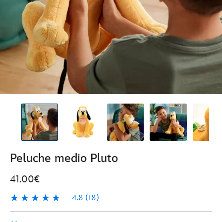
Peluche medio Pluto
41.00€
4.8
(18)
4.8
18