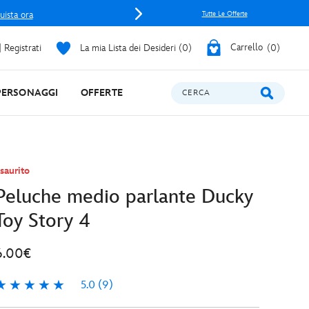
uista ora
Tutte Le Offerte
 Registrati
La mia Lista dei Desideri
0
Carrello
0
PERSONAGGI
OFFERTE
CERCA
saurito
Peluche medio parlante Ducky
Toy Story 4
6.00€
5.0
(9)
.0
9