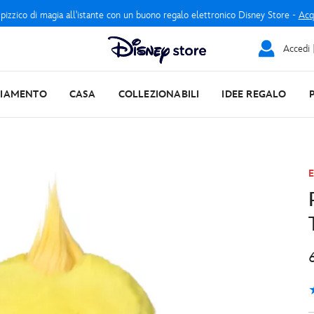
 pizzico di magia all'istante con un buono regalo elettronico Disney Store -
Acq
Accedi |
LIAMENTO
CASA
COLLEZIONABILI
IDEE REGALO
E
5