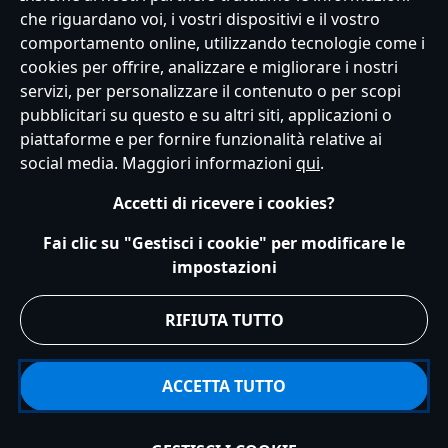
che riguardano voi, i vostri dispositivi e il vostro
comportamento online, utilizzando tecnologie come i
cookies per offrire, analizzare e migliorare i nostri
Servizio Clienti
Termini d'Uso
Trova Negozio
Mappa del Sito
servizi, per personalizzare il contenuto o per scopi
Normativa Europea sul trattamento dei dati personali
pubblicitari su questo e su altri siti, applicazioni o
Informativa sulla privacy
Politica dei Cookie
piattaforme e per fornire funzionalità relative ai
Informativa sulla privacy UE
Termini e Condizioni generali
social media. Maggiori informazioni
qui
.
Gestisci le impostazioni dei Cookies
s172 Statements
Accessibility
Accetti di ricevere i cookies?
© Disney © Disney•Pixar © & ™ Lucasfilm LTD © Marvel. Tutti i diritti riservati.
Fai clic su "Gestisci i cookie" per modificare le
impostazioni
RIFIUTA TUTTO
ACCETTA TUTTO