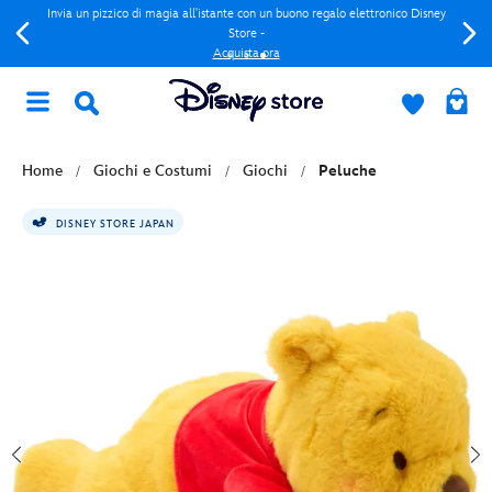
Invia un pizzico di magia all'istante con un buono regalo elettronico Disney
Store -
Acquista ora
Home
Giochi e Costumi
Giochi
Peluche
DISNEY STORE JAPAN