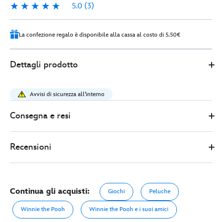
5.0
(3)
5.0
3
La confezione regalo è disponibile alla cassa al costo di 5.50€
Disney
415160372070
415160372070
EUR
Dettagli prodotto
Store
21.00
https://www.disneystore.it/peluche-
grande-
Avvisi di sicurezza all'interno
winnie-
the-
Consegna e resi
pooh-
disney-
Recensioni
store-
japan-
44-
cm-
Continua gli acquisti:
Giochi
Peluche
415160372070.html
http://schema.org/OutOfStock
Winnie the Pooh
Winnie the Pooh e i suoi amici