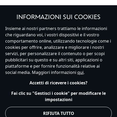
INFORMAZIONI SUI COOKIES
Insieme ai nostri partners trattiamo le informazioni
Italy
che riguardano voi, i vostri dispositivi e il vostro
comportamento online, utilizzando tecnologie come i
cookies per offrire, analizzare e migliorare i nostri
Servizio Clienti
Termini d'Uso
Trova Negozio
Mappa del Sito
servizi, per personalizzare il contenuto o per scopi
Normativa Europea sul trattamento dei dati personali
pubblicitari su questo e su altri siti, applicazioni o
Informativa sulla privacy
Politica dei Cookie
piattaforme e per fornire funzionalità relative ai
Informativa sulla privacy UE
Termini e Condizioni generali
social media. Maggiori informazioni
qui
.
Gestisci le impostazioni dei Cookies
s172 Statements
Accessibility
Accetti di ricevere i cookies?
© Disney © Disney•Pixar © & ™ Lucasfilm LTD © Marvel. Tutti i diritti riservati.
Fai clic su "Gestisci i cookie" per modificare le
impostazioni
RIFIUTA TUTTO