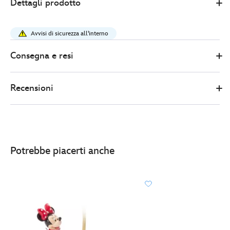
Dettagli prodotto
Store
22.00
https://www.disneystore.it/orecchini-
huggie-
Avvisi di sicurezza all'interno
topolino-
443001275297.html
Consegna e resi
http://schema.org/InStock
Recensioni
Potrebbe piacerti anche