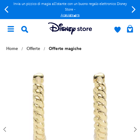
Invia un pizzico di magia all'istante con un buono regalo elettronico Disney
Store -
Acquista ora
Home
Offerte
Offerte magiche