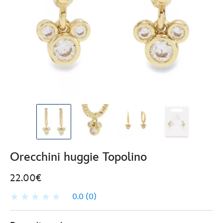
Orecchini huggie Topolino
22.00€
0.0
(0)
Disney
443001275297
443001275297
EUR