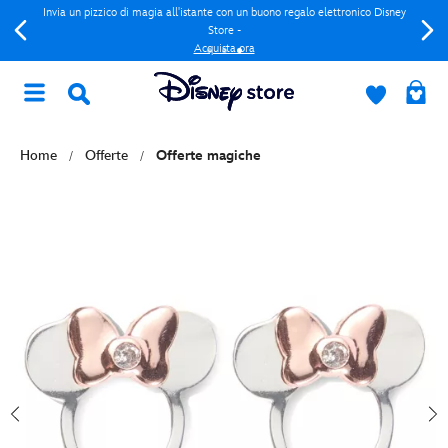
Invia un pizzico di magia all'istante con un buono regalo elettronico Disney
Store -
Acquista ora
Home
Offerte
Offerte magiche