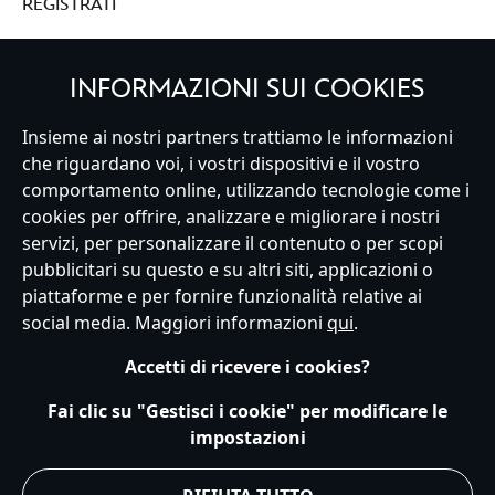
REGISTRATI
INFORMAZIONI SUI COOKIES
Italy
Insieme ai nostri partners trattiamo le informazioni
che riguardano voi, i vostri dispositivi e il vostro
comportamento online, utilizzando tecnologie come i
cookies per offrire, analizzare e migliorare i nostri
Servizio Clienti
Termini d'Uso
Trova Negozio
Mappa del Sito
servizi, per personalizzare il contenuto o per scopi
Normativa Europea sul trattamento dei dati personali
pubblicitari su questo e su altri siti, applicazioni o
Informativa sulla privacy
Politica dei Cookie
piattaforme e per fornire funzionalità relative ai
Informativa sulla privacy UE
Termini e Condizioni generali
social media. Maggiori informazioni
qui
.
Gestisci le impostazioni dei Cookies
s172 Statements
Accessibility
Accetti di ricevere i cookies?
© Disney © Disney•Pixar © & ™ Lucasfilm LTD © Marvel. Tutti i diritti riservati.
Fai clic su "Gestisci i cookie" per modificare le
impostazioni