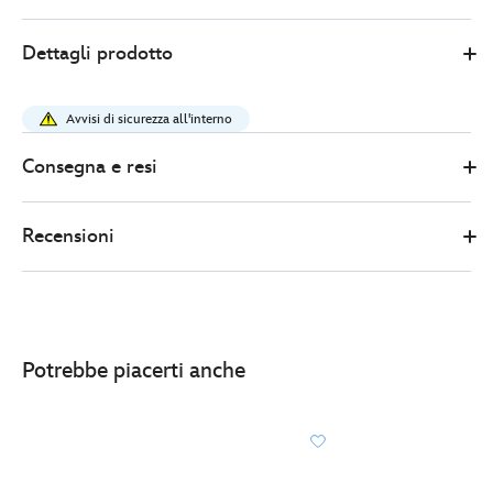
Disney
443001274795
443001274795
EUR
Dettagli prodotto
Store
22.00
https://www.disneystore.it/orecchini-
a-
Avvisi di sicurezza all'interno
lobo-
con-
Consegna e resi
cerchietto-
minni-
Recensioni
443001274795.html
http://schema.org/InStock
Potrebbe piacerti anche