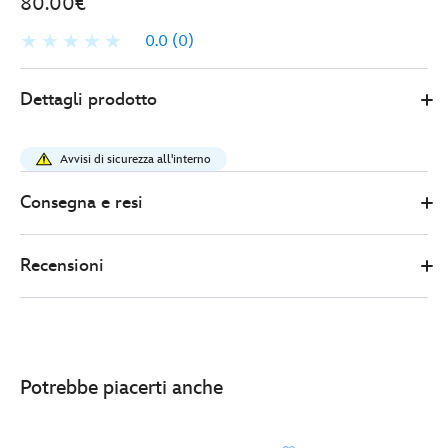
80.00€
0.0
(0)
Loungefly
442030921113
442030921113
EUR
Dettagli prodotto
80.00
https://www.disneystore.it/mini-
zaino-
Avvisi di sicurezza all'interno
stitch-
angel-
Consegna e resi
e-
scrap-
Recensioni
lilo-
e-
stitch-
loungefly-
442030921113.html
Potrebbe piacerti anche
http://schema.org/OutOfStock