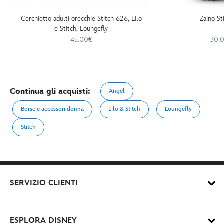
Cerchietto adulti orecchie Stitch 626, Lilo
Zaino St
e Stitch, Loungefly
45.00€
30.
Continua gli acquisti:
Angel
Borse e accessori donna
Lilo & Stitch
Loungefly
Stitch
SERVIZIO CLIENTI
ESPLORA DISNEY