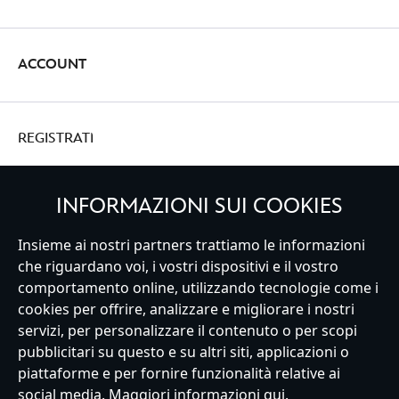
ACCOUNT
REGISTRATI
INFORMAZIONI SUI COOKIES
Insieme ai nostri partners trattiamo le informazioni
Italy
che riguardano voi, i vostri dispositivi e il vostro
comportamento online, utilizzando tecnologie come i
cookies per offrire, analizzare e migliorare i nostri
Servizio Clienti
Termini d'Uso
Trova Negozio
Mappa del Sito
servizi, per personalizzare il contenuto o per scopi
Normativa Europea sul trattamento dei dati personali
pubblicitari su questo e su altri siti, applicazioni o
Informativa sulla privacy
Politica dei Cookie
piattaforme e per fornire funzionalità relative ai
Informativa sulla privacy UE
Termini e Condizioni generali
social media. Maggiori informazioni
qui
.
Gestisci le impostazioni dei Cookies
s172 Statements