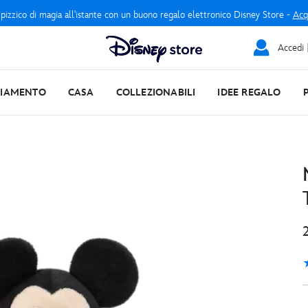
 pizzico di magia all'istante con un buono regalo elettronico Disney Store -
Acq
Accedi |
LIAMENTO
CASA
COLLEZIONABILI
IDEE REGALO
5
1