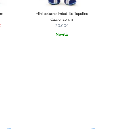
cm
Mini peluche imbottito Topolino
Portac
Calcio, 23 cm
Pe
€
20.00€
Novità