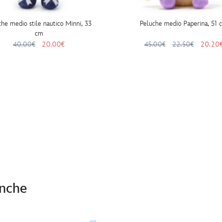
he medio stile nautico Minni, 33
Peluche medio Paperina, 51 
cm
40.00€
20.00€
45.00€
22.50€
20.20
anche