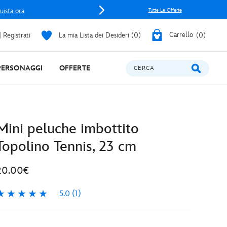
uista ora
Tutte Le Offerte
 Registrati
La mia Lista dei Desideri
0
Carrello
0
PERSONAGGI
OFFERTE
CERCA
Mini peluche imbottito
Topolino Tennis, 23 cm
20.00€
5.0
(1)
.0