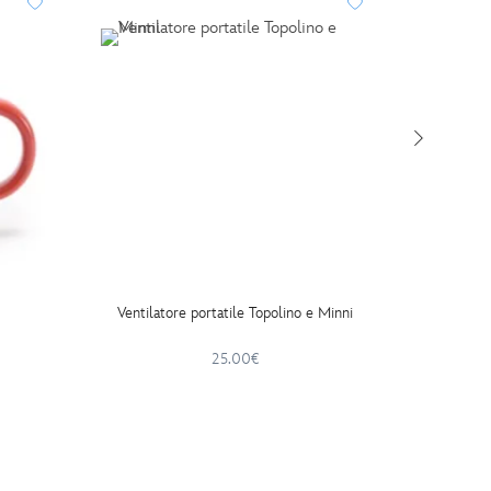
Ventilatore portatile Topolino e Minni
Borsa a
25.00€