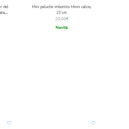
r del
Mini peluche imbottito Minni calcio,
Mini 
ata,
23 cm
laxy's
20.00€
Novità