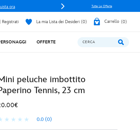
uista ora
Tutte Le Offerte
 Registrati
La mia Lista dei Desideri
0
Carrello
0
PERSONAGGI
OFFERTE
CERCA
Mini peluche imbottito
Paperino Tennis, 23 cm
20.00€
0.0
(0)