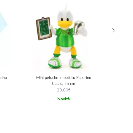
rino
Mini peluche imbottito Paperino
Peluch
Calcio, 23 cm
copert
20.00€
Novità