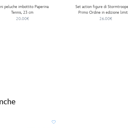
ni peluche imbottito Paperina
Set action figure di Stormtroope
Tennis, 23 cm
Primo Ordine in edizione limit
fumetto e moneta, Star Wars: Ga
20.00€
26.00€
Edge
anche