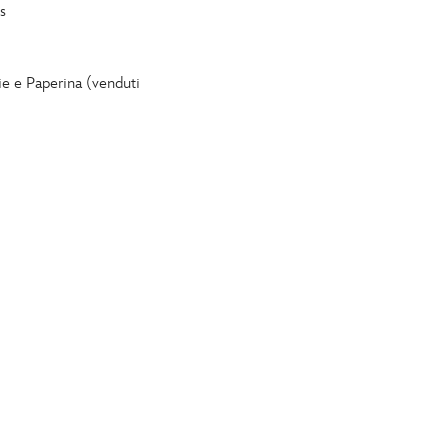
s
ie e Paperina (venduti