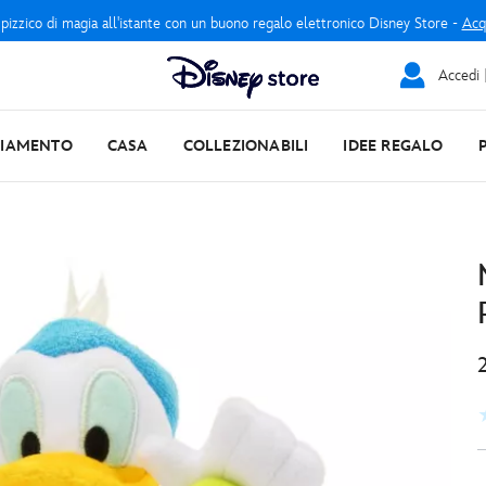
 pizzico di magia all'istante con un buono regalo elettronico Disney Store -
Acq
Accedi |
LIAMENTO
CASA
COLLEZIONABILI
IDEE REGALO