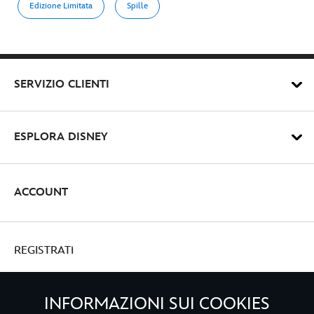
be-
Edizione Limitata
Spille
with-
you-
star-
wars-
SERVIZIO CLIENTI
the-
mandalorian-
438010893983.html
ESPLORA DISNEY
http://schema.org/OutOfStock
ACCOUNT
REGISTRATI
INFORMAZIONI SUI COOKIES