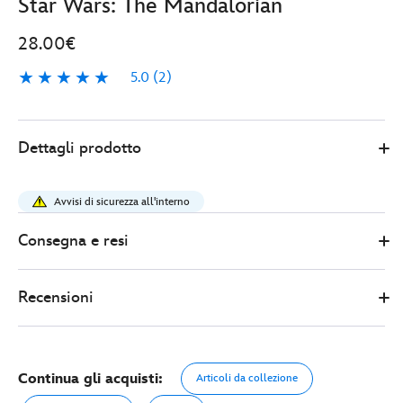
Star Wars: The Mandalorian
28.00€
5.0
(2)
5.0
2
Disney
438010893983
438010893983
EUR
Dettagli prodotto
Store
28.00
https://www.disneystore.it/maxi-
pin-
Avvisi di sicurezza all'interno
in-
edizione-
Consegna e resi
limitata-
star-
Recensioni
wars-
day-
may-
the-
Continua gli acquisti:
Articoli da collezione
4th-