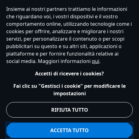
Insieme ai nostri partners trattiamo le informazioni
Italy
che riguardano voi, i vostri dispositivi e il vostro
comportamento online, utilizzando tecnologie come i
cookies per offrire, analizzare e migliorare i nostri
Servizio Clienti
Termini d'Uso
Trova Negozio
Mappa del Sito
servizi, per personalizzare il contenuto o per scopi
Normativa Europea sul trattamento dei dati personali
pubblicitari su questo e su altri siti, applicazioni o
Informativa sulla privacy
Politica dei Cookie
piattaforme e per fornire funzionalità relative ai
Informativa sulla privacy UE
Termini e Condizioni generali
social media. Maggiori informazioni
qui
.
Gestisci le impostazioni dei Cookies
s172 Statements
Accessibility
Accetti di ricevere i cookies?
© Disney © Disney•Pixar © & ™ Lucasfilm LTD © Marvel. Tutti i diritti riservati.
Fai clic su "Gestisci i cookie" per modificare le
impostazioni
RIFIUTA TUTTO
ACCETTA TUTTO