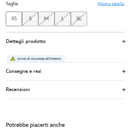
Taglia
Mostra tabella
XS
S
M
L
XL
Disney
5106050290158M
5106050290158M
EUR
Dettagli prodotto
Store
26.00
https://www.disneystore.it/maglietta-
donna-
Avvisi di sicurezza all'interno
lotso-
toy-
Consegna e resi
story-
5106050290158M.html
Recensioni
http://schema.org/InStock
Potrebbe piacerti anche