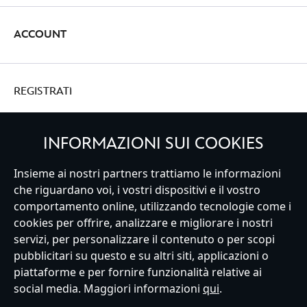
ACCOUNT
REGISTRATI
INFORMAZIONI SUI COOKIES
Insieme ai nostri partners trattiamo le informazioni
Italy
che riguardano voi, i vostri dispositivi e il vostro
comportamento online, utilizzando tecnologie come i
cookies per offrire, analizzare e migliorare i nostri
Servizio Clienti
Termini d'Uso
Trova Negozio
Mappa del Sito
servizi, per personalizzare il contenuto o per scopi
Normativa Europea sul trattamento dei dati personali
pubblicitari su questo e su altri siti, applicazioni o
Informativa sulla privacy
Politica dei Cookie
piattaforme e per fornire funzionalità relative ai
Informativa sulla privacy UE
Termini e Condizioni generali
social media. Maggiori informazioni
qui
.
Gestisci le impostazioni dei Cookies
s172 Statements