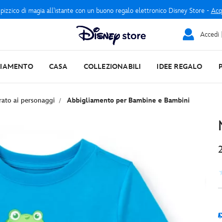
 pizzico di magia all'istante con un buono regalo elettronico Disney Store -
Acq
Accedi |
LIAMENTO
CASA
COLLEZIONABILI
IDEE REGALO
rato ai personaggi
Abbigliamento per Bambine e Bambini