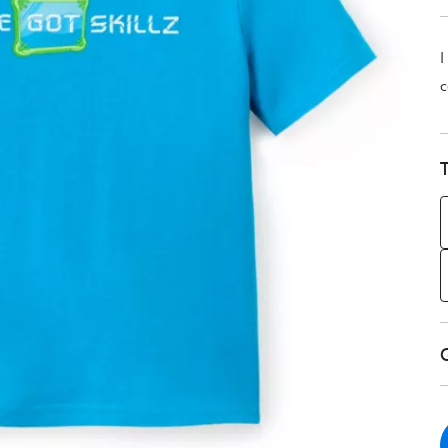
I
c
T