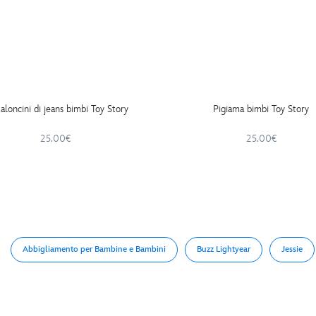
aloncini di jeans bimbi Toy Story
Pigiama bimbi Toy Story
25.00€
25.00€
Abbigliamento per Bambine e Bambini
Buzz Lightyear
Jessie