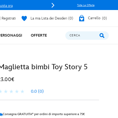
uista ora
Tutte Le Offerte
 Registrati
La mia Lista dei Desideri
0
Carrello
0
PERSONAGGI
OFFERTE
CERCA
Maglietta bimbi Toy Story 5
23.00€
0.0
(0)
Consegna GRATUITA* per ordini di importo superiore a 75€