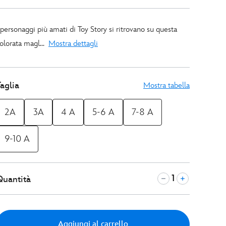
 personaggi più amati di Toy Story si ritrovano su questa
olorata magl...
Mostra dettagli
aglia
Mostra tabella
2A
3A
4 A
5-6 A
7-8 A
9-10 A
Quantità
Aggiungi al carrello