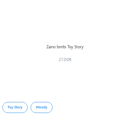
Zaino bimbi Toy Story
Pigi
27.00€
Toy Story
Woody