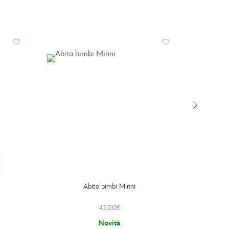
I PIÙ
Abito bimbi Minni
Zaino a
47.00€
Novità