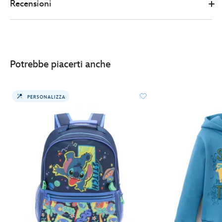
Recensioni
2412050290383M.html
http://schema.org/InStock
Potrebbe piacerti anche
PERSONALIZZA