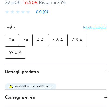
22.00€
16.50€
Risparmi 25%
0.0
(0)
Taglia
Mostra tabella
2A
3A
4 A
5-6 A
7-8 A
9-10 A
Disney
2412050290383M
2412050290383M
EUR
Dettagli prodotto
Store
16.50
https://www.disneystore.it/maglietta-
bimbi-
Avvisi di sicurezza all'interno
stitch-
lilo-
Consegna e resi
e-
stitch-