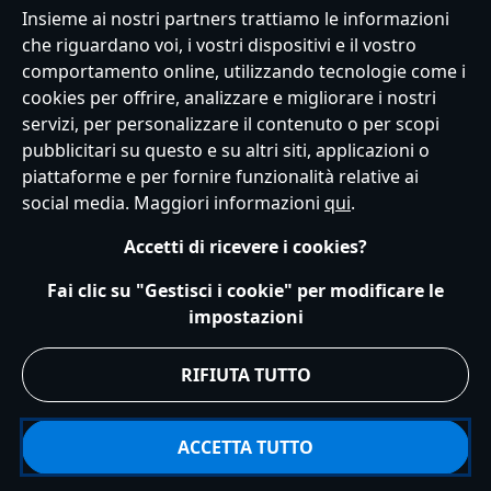
Italy
Insieme ai nostri partners trattiamo le informazioni
che riguardano voi, i vostri dispositivi e il vostro
comportamento online, utilizzando tecnologie come i
cookies per offrire, analizzare e migliorare i nostri
Servizio Clienti
Termini d'Uso
Trova Negozio
Mappa del Sito
servizi, per personalizzare il contenuto o per scopi
Normativa Europea sul trattamento dei dati personali
pubblicitari su questo e su altri siti, applicazioni o
Informativa sulla privacy
Politica dei Cookie
piattaforme e per fornire funzionalità relative ai
Informativa sulla privacy UE
Termini e Condizioni generali
social media. Maggiori informazioni
qui
.
Gestisci le impostazioni dei Cookies
s172 Statements
Accessibility
Accetti di ricevere i cookies?
© Disney © Disney•Pixar © & ™ Lucasfilm LTD © Marvel. Tutti i diritti riservati.
Fai clic su "Gestisci i cookie" per modificare le
impostazioni
RIFIUTA TUTTO
ACCETTA TUTTO