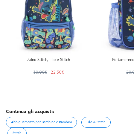
Zaino Stitch, Lilo e Stitch
Portamerenda
30.00€
22.50€
20.
Continua gli acquisti:
Abbigliamento per Bambine e Bambini
Lilo & Stitch
Stitch