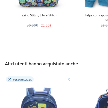
Zaino Stitch, Lilo e Stitch
Felpa con cappu
Zo
30.00€
22.50€
28.0
Altri utenti hanno acquistato anche
PERSONALIZZA