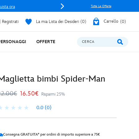
uista ora
Tutte Le Offerte
 Registrati
La mia Lista dei Desideri
0
Carrello
0
PERSONAGGI
OFFERTE
CERCA
Maglietta bimbi Spider-Man
22.00€
16.50€
Risparmi 25%
0.0
(0)
Consegna GRATUITA* per ordini di importo superiore a 75€