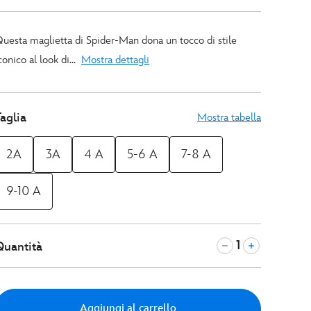
uesta maglietta di Spider-Man dona un tocco di stile
conico al look di...
Mostra dettagli
aglia
Mostra tabella
2A
3A
4 A
5-6 A
7-8 A
9-10 A
Quantità
Aggiungi al carrello