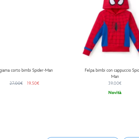
giama corto bimbi Spider-Man
Felpa bimbi con cappuccio Spi
Man
27.00€
19.50€
39.00€
Novità