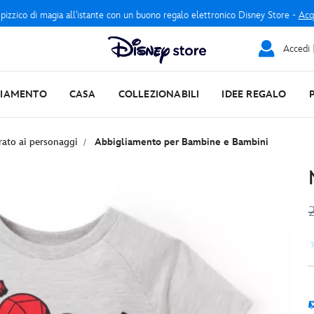
 pizzico di magia all'istante con un buono regalo elettronico Disney Store -
Acq
Accedi |
LIAMENTO
CASA
COLLEZIONABILI
IDEE REGALO
rato ai personaggi
Abbigliamento per Bambine e Bambini