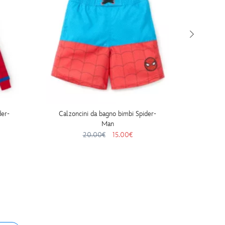
der-
Calzoncini da bagno bimbi Spider-
Occhia
Man
20.00€
15.00€