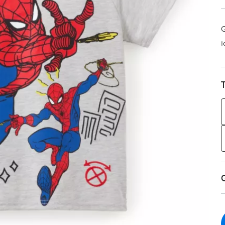
Q
i
T