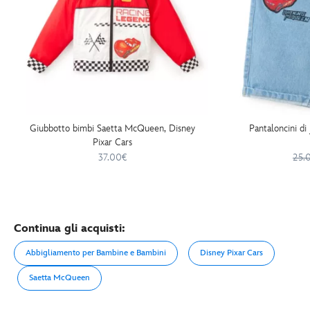
Giubbotto bimbi Saetta McQueen, Disney
Pantaloncini di
Pixar Cars
37.00€
25.
Continua gli acquisti:
Abbigliamento per Bambine e Bambini
Disney Pixar Cars
Saetta McQueen