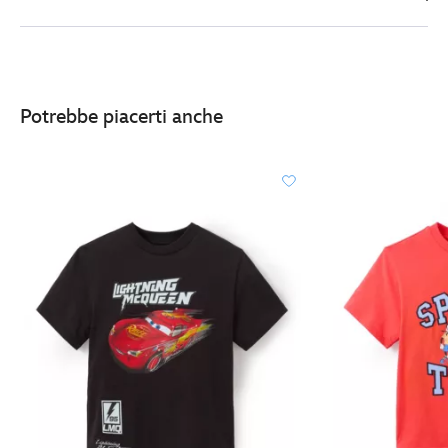
cars-
2412049220250M.html
http://schema.org/InStock
Potrebbe piacerti anche