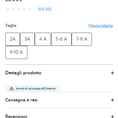
0.0
(0)
Taglia
Mostra tabella
2A
3A
4 A
5-6 A
7-8 A
9-10 A
Disney
2412049220250M
2412049220250M
EUR
Dettagli prodotto
Store
22.00
https://www.disneystore.it/maglietta-
bimbi-
Avvisi di sicurezza all'interno
saetta-
mcqueen-
Consegna e resi
disney-
pixar-
Recensioni