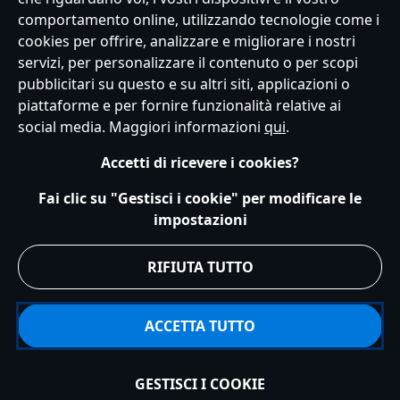
comportamento online, utilizzando tecnologie come i
cookies per offrire, analizzare e migliorare i nostri
Servizio Clienti
Termini d'Uso
Trova Negozio
Mappa del Sito
servizi, per personalizzare il contenuto o per scopi
Normativa Europea sul trattamento dei dati personali
pubblicitari su questo e su altri siti, applicazioni o
Informativa sulla privacy
Politica dei Cookie
piattaforme e per fornire funzionalità relative ai
Informativa sulla privacy UE
Termini e Condizioni generali
social media. Maggiori informazioni
qui
.
Gestisci le impostazioni dei Cookies
s172 Statements
Accessibility
Accetti di ricevere i cookies?
© Disney © Disney•Pixar © & ™ Lucasfilm LTD © Marvel. Tutti i diritti riservati.
Fai clic su "Gestisci i cookie" per modificare le
impostazioni
RIFIUTA TUTTO
ACCETTA TUTTO
GESTISCI I COOKIE
Aggiungi al carrello