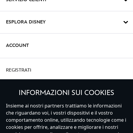
ESPLORA DISNEY
ACCOUNT
REGISTRATI
INFORMAZIONI SUI COOKIES
Insieme ai nostri partners trattiamo le informazioni
Italy
che riguardano voi, i vostri dispositivi e il vostro
comportamento online, utilizzando tecnologie come i
cookies per offrire, analizzare e migliorare i nostri
Servizio Clienti
Termini d'Uso
Trova Negozio
Mappa del Sito