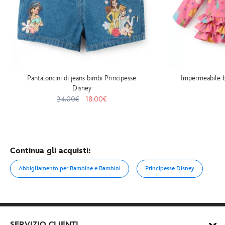
Pantaloncini di jeans bimbi Principesse
Impermeabile b
Disney
24.00€
18.00€
Continua gli acquisti:
Abbigliamento per Bambine e Bambini
Principesse Disney
SERVIZIO CLIENTI