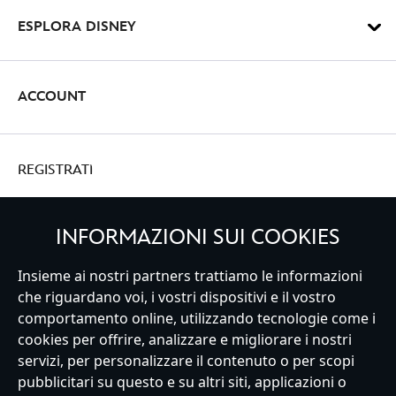
ESPLORA DISNEY
ACCOUNT
REGISTRATI
INFORMAZIONI SUI COOKIES
Insieme ai nostri partners trattiamo le informazioni
Italy
che riguardano voi, i vostri dispositivi e il vostro
comportamento online, utilizzando tecnologie come i
cookies per offrire, analizzare e migliorare i nostri
Servizio Clienti
Termini d'Uso
Trova Negozio
Mappa del Sito
servizi, per personalizzare il contenuto o per scopi
Normativa Europea sul trattamento dei dati personali
pubblicitari su questo e su altri siti, applicazioni o
Informativa sulla privacy
Politica dei Cookie