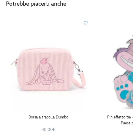
Potrebbe piacerti anche
http://schema.org/InStock
Borsa a tracolla Dumbo
Pin effetto tie
Paese 
40.00€