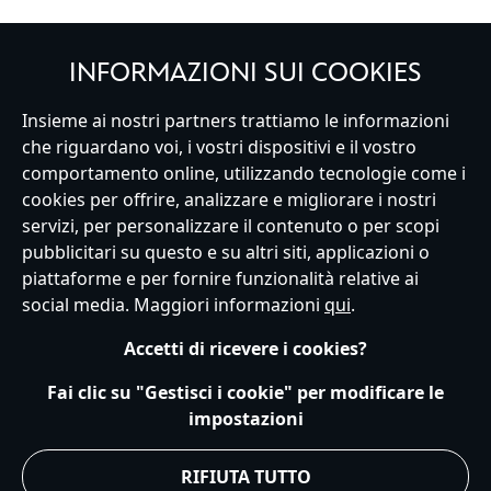
INFORMAZIONI SUI COOKIES
Italy
Insieme ai nostri partners trattiamo le informazioni
che riguardano voi, i vostri dispositivi e il vostro
comportamento online, utilizzando tecnologie come i
cookies per offrire, analizzare e migliorare i nostri
Servizio Clienti
Termini d'Uso
Trova Negozio
Mappa del Sito
servizi, per personalizzare il contenuto o per scopi
Normativa Europea sul trattamento dei dati personali
pubblicitari su questo e su altri siti, applicazioni o
Informativa sulla privacy
Politica dei Cookie
piattaforme e per fornire funzionalità relative ai
Informativa sulla privacy UE
Termini e Condizioni generali
social media. Maggiori informazioni
qui
.
Gestisci le impostazioni dei Cookies
s172 Statements
Accessibility
Accetti di ricevere i cookies?
© Disney © Disney•Pixar © & ™ Lucasfilm LTD © Marvel. Tutti i diritti riservati.
Fai clic su "Gestisci i cookie" per modificare le
impostazioni
RIFIUTA TUTTO