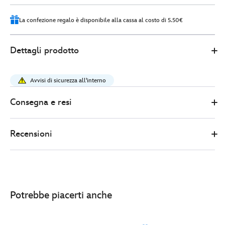
La confezione regalo è disponibile alla cassa al costo di 5.50€
Disney
5106052200019M
5106052200019M
EUR
Dettagli prodotto
Store
28.00
https://www.disneystore.it/maglietta-
a-
Avvisi di sicurezza all'interno
costine-
donna-
Consegna e resi
topolino-
5106052200019M.html
Recensioni
http://schema.org/OutOfStock
Potrebbe piacerti anche