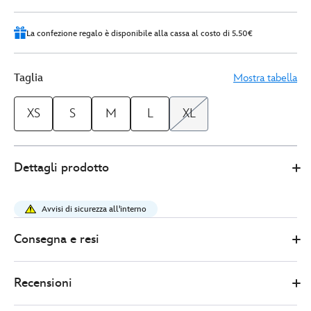
La confezione regalo è disponibile alla cassa al costo di 5.50€
Taglia
Mostra tabella
XS
S
M
L
XL
Disney
5106052200018M
5106052200018M
EUR
Dettagli prodotto
Store
28.00
https://www.disneystore.it/maglietta-
a-
Avvisi di sicurezza all'interno
costine-
donna-
Consegna e resi
paperino-
5106052200018M.html
Recensioni
http://schema.org/InStock