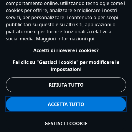
comportamento online, utilizzando tecnologie come i
cookies per offrire, analizzare e migliorare i nostri
Servizio Clienti
Termini d'Uso
Trova Negozio
Mappa del Sito
servizi, per personalizzare il contenuto o per scopi
Normativa Europea sul trattamento dei dati personali
pubblicitari su questo e su altri siti, applicazioni o
Informativa sulla privacy
Politica dei Cookie
piattaforme e per fornire funzionalità relative ai
Informativa sulla privacy UE
Termini e Condizioni generali
social media. Maggiori informazioni
qui
.
Gestisci le impostazioni dei Cookies
s172 Statements
Accessibility
Accetti di ricevere i cookies?
© Disney © Disney•Pixar © & ™ Lucasfilm LTD © Marvel. Tutti i diritti riservati.
Fai clic su "Gestisci i cookie" per modificare le
impostazioni
RIFIUTA TUTTO
ACCETTA TUTTO
GESTISCI I COOKIE
Aggiungi al carrello