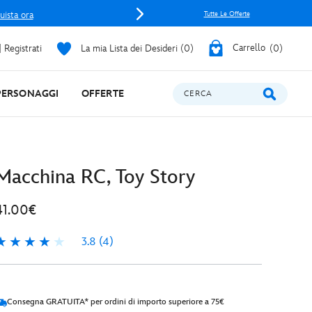
uista ora
Tutte Le Offerte
 Registrati
La mia Lista dei Desideri
0
Carrello
0
PERSONAGGI
OFFERTE
CERCA
Macchina RC, Toy Story
41.00€
3.8
(4)
.8
4
Consegna GRATUITA* per ordini di importo superiore a 75€