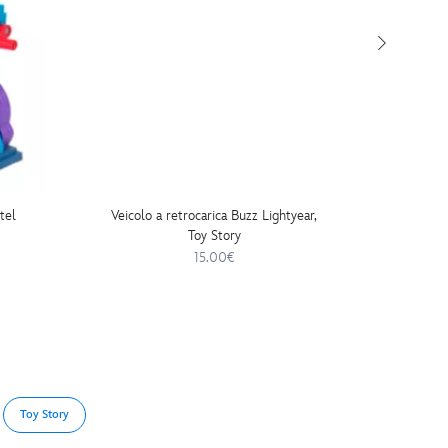
tel
Veicolo a retrocarica Buzz Lightyear,
Veicolo 
Toy Story
15.00€
Toy Story