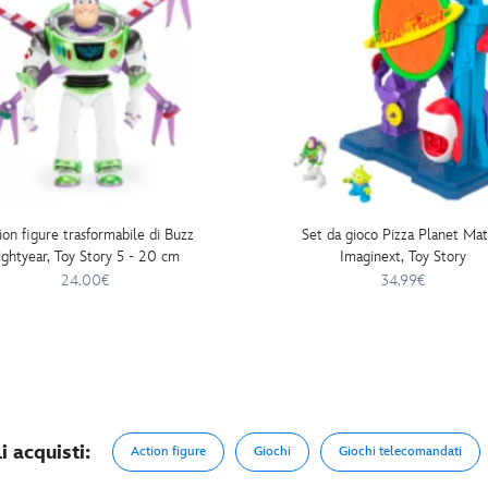
ion figure trasformabile di Buzz
Set da gioco Pizza Planet Mat
ightyear, Toy Story 5 - 20 cm
Imaginext, Toy Story
24.00€
34.99€
i acquisti:
Action figure
Giochi
Giochi telecomandati