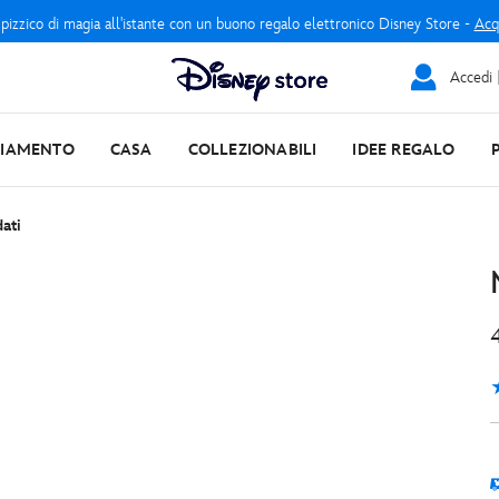
 pizzico di magia all'istante con un buono regalo elettronico Disney Store -
Acq
Accedi |
LIAMENTO
CASA
COLLEZIONABILI
IDEE REGALO
ati
3