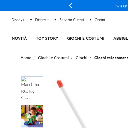
Invia un
Disney+
Disney.it
Servizio Clienti
Ordini
NOVITÀ
TOY STORY
GIOCHI E COSTUMI
ABBIG
Home
Giochi e Costumi
Giochi
Giochi telecomand