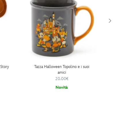
 Story
Tazza Halloween Topolino e i suoi
Pel
amici
Hal
20.00€
Novità