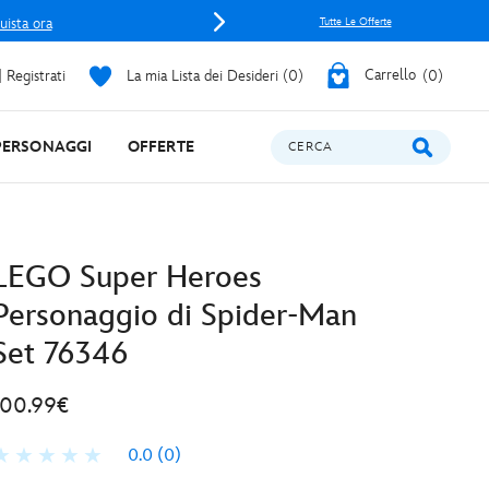
uista ora
Tutte Le Offerte
 Registrati
La mia Lista dei Desideri
0
Carrello
0
PERSONAGGI
OFFERTE
CERCA
LEGO Super Heroes
Personaggio di Spider-Man
Set 76346
100.99€
0.0
(0)