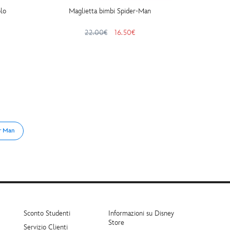
lo
Maglietta bimbi Spider-Man
Action
Avenge
22.00€
16.50€
r Man
Sconto Studenti
Informazioni su Disney
Store
Servizio Clienti