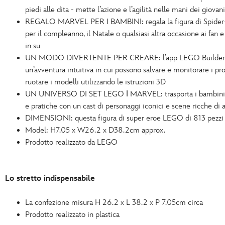
piedi alle dita - mette l’azione e l’agilità nelle mani dei giovan
REGALO MARVEL PER I BAMBINI: regala la figura di Spide
per il compleanno, il Natale o qualsiasi altra occasione ai fan 
in su
UN MODO DIVERTENTE PER CREARE: l’app LEGO Builder gu
un’avventura intuitiva in cui possono salvare e monitorare i pro
ruotare i modelli utilizzando le istruzioni 3D
UN UNIVERSO DI SET LEGO ǀ MARVEL: trasporta i bambini i
e pratiche con un cast di personaggi iconici e scene ricche di 
DIMENSIONI: questa figura di super eroe LEGO di 813 pezzi 
Model: H7.05 x W26.2 x D38.2cm approx.
Prodotto realizzato da LEGO
Lo stretto indispensabile
La confezione misura H 26.2 x L 38.2 x P 7.05cm circa
Prodotto realizzato in plastica