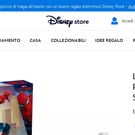
 pizzico di magia all'istante con un buono regalo elettronico Disney Store -
Acq
Accedi |
LIAMENTO
CASA
COLLEZIONABILI
IDEE REGALO