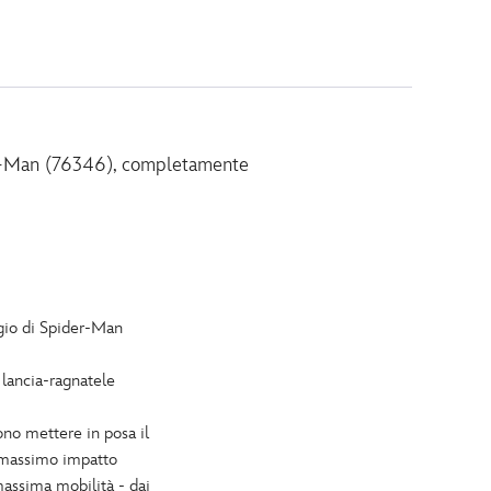
der-Man (76346), completamente
io di Spider-Man
lancia-ragnatele
no mettere in posa il
l massimo impatto
ssima mobilità - dai