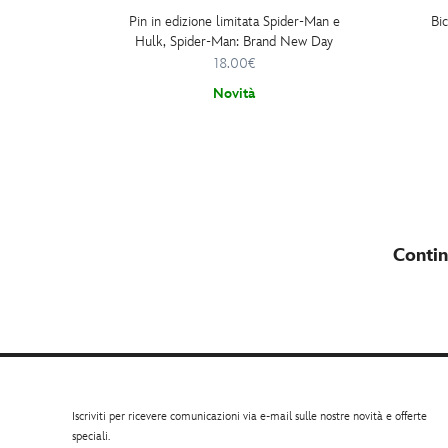
Pin in edizione limitata Spider-Man e
Bic
Hulk, Spider-Man: Brand New Day
18.00€
Novità
Contin
Iscriviti per ricevere comunicazioni via e-mail sulle nostre novità e offerte
speciali.