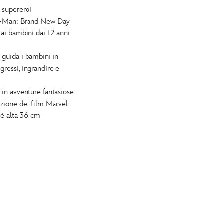
i supereroi
r-Man: Brand New Day
e ai bambini dai 12 anni
ida i bambini in
gressi, ingrandire e
n avventure fantasiose
azione dei film Marvel
è alta 36 cm