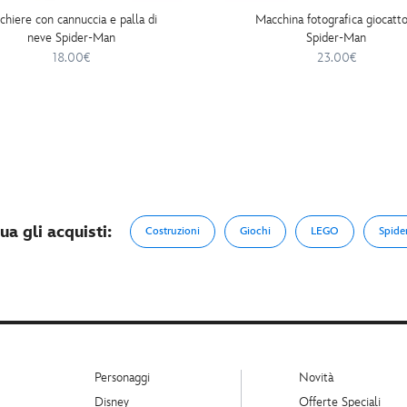
chiere con cannuccia e palla di
Macchina fotografica giocatto
neve Spider-Man
Spider-Man
18.00€
23.00€
ua gli acquisti:
Costruzioni
Giochi
LEGO
Spide
Personaggi
Novità
Disney
Offerte Speciali