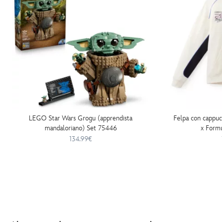
LEGO Star Wars Grogu (apprendista
Felpa con cappuc
mandaloriano) Set 75446
x Formu
134.99€