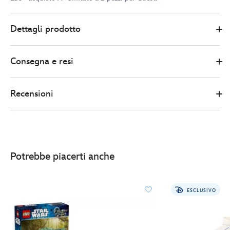
417167460149
417167460149
EUR
Dettagli prodotto
209.99
https://www.disneystore.it/lego-
star-
Consegna e resi
wars-
chewbacca-
set-
Recensioni
75371-
417167460149.html
http://schema.org/InStock
Potrebbe piacerti anche
ESCLUSIVO