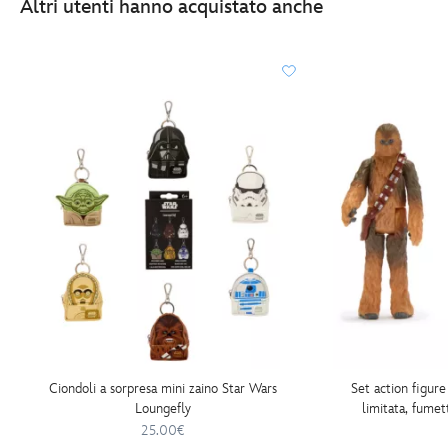
Altri utenti hanno acquistato anche
Ciondoli a sorpresa mini zaino Star Wars
Set action figur
Loungefly
limitata, fume
Ga
25.00€