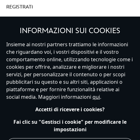
REGISTRATI
INFORMAZIONI SUI COOKIES
Insieme ai nostri partners trattiamo le informazioni
Italy
che riguardano voi, i vostri dispositivi e il vostro
comportamento online, utilizzando tecnologie come i
cookies per offrire, analizzare e migliorare i nostri
Servizio Clienti
Termini d'Uso
Trova Negozio
Mappa del Sito
servizi, per personalizzare il contenuto o per scopi
Normativa Europea sul trattamento dei dati personali
pubblicitari su questo e su altri siti, applicazioni o
Informativa sulla privacy
Politica dei Cookie
piattaforme e per fornire funzionalità relative ai
Informativa sulla privacy UE
Termini e Condizioni generali
social media. Maggiori informazioni
qui
.
Gestisci le impostazioni dei Cookies
s172 Statements
Accessibility
Accetti di ricevere i cookies?
© Disney © Disney•Pixar © & ™ Lucasfilm LTD © Marvel. Tutti i diritti riservati.
Fai clic su "Gestisci i cookie" per modificare le
impostazioni