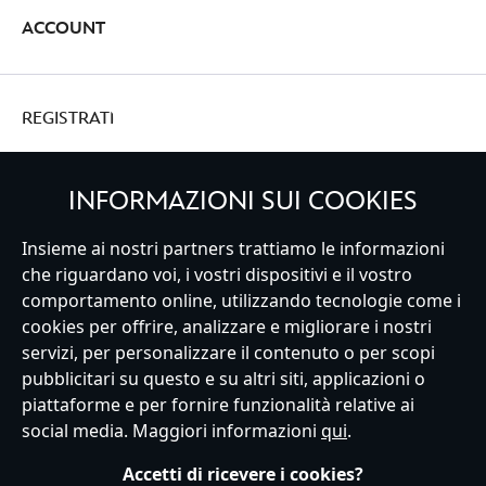
ACCOUNT
REGISTRATI
INFORMAZIONI SUI COOKIES
Insieme ai nostri partners trattiamo le informazioni
Italy
che riguardano voi, i vostri dispositivi e il vostro
comportamento online, utilizzando tecnologie come i
cookies per offrire, analizzare e migliorare i nostri
Servizio Clienti
Termini d'Uso
Trova Negozio
Mappa del Sito
servizi, per personalizzare il contenuto o per scopi
Normativa Europea sul trattamento dei dati personali
pubblicitari su questo e su altri siti, applicazioni o
Informativa sulla privacy
Politica dei Cookie
piattaforme e per fornire funzionalità relative ai
Informativa sulla privacy UE
Termini e Condizioni generali
social media. Maggiori informazioni
qui
.
Gestisci le impostazioni dei Cookies
s172 Statements
Accessibility
Accetti di ricevere i cookies?