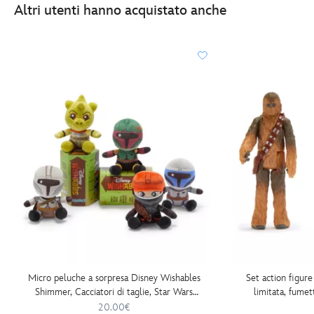
Altri utenti hanno acquistato anche
Micro peluche a sorpresa Disney Wishables
Set action figur
Shimmer, Cacciatori di taglie, Star Wars
limitata, fume
Day: May the 4th Be With You 2026, 14
Ga
20.00€