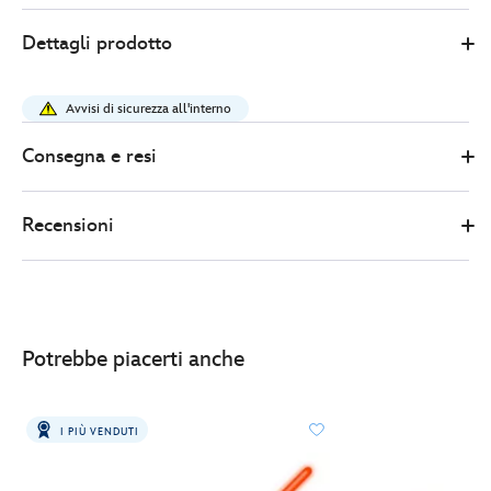
LEGO
417161557777
417161557777
EUR
Dettagli prodotto
39.99
https://www.disneystore.it/lego-
star-
Avvisi di sicurezza all'interno
wars-
busto-
Consegna e resi
di-
yoda-
Recensioni
set-
75438-
417161557777.html
http://schema.org/InStock
Potrebbe piacerti anche
I PIÙ VENDUTI