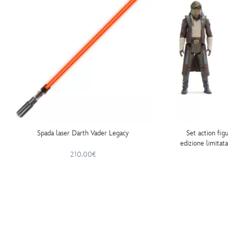
Spada laser Darth Vader Legacy
Set action fi
edizione limitat
Wars:
210.00€