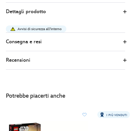
LEGO
417161557852
417161557852
EUR
Dettagli prodotto
49.99
https://www.disneystore.it/lego-
star-
Avvisi di sicurezza all'interno
wars-
busto-
Consegna e resi
di-
darth-
Recensioni
vader-
set-
75439-
417161557852.html
http://schema.org/InStock
Potrebbe piacerti anche
I PIÙ VENDUTI