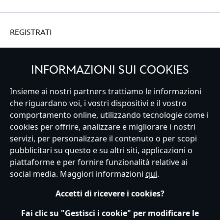
REGISTRATI
INFORMAZIONI SUI COOKIES
Insieme ai nostri partners trattiamo le informazioni
Italy
che riguardano voi, i vostri dispositivi e il vostro
comportamento online, utilizzando tecnologie come i
cookies per offrire, analizzare e migliorare i nostri
Servizio Clienti
Termini d'Uso
Trova Negozio
Mappa del Sito
servizi, per personalizzare il contenuto o per scopi
Normativa Europea sul trattamento dei dati personali
pubblicitari su questo e su altri siti, applicazioni o
Informativa sulla privacy
Politica dei Cookie
piattaforme e per fornire funzionalità relative ai
Informativa sulla privacy UE
Termini e Condizioni generali
social media. Maggiori informazioni
qui
.
Gestisci le impostazioni dei Cookies
s172 Statements
Accessibility
Accetti di ricevere i cookies?
© Disney © Disney•Pixar © & ™ Lucasfilm LTD © Marvel. Tutti i diritti riservati.
Fai clic su "Gestisci i cookie" per modificare le