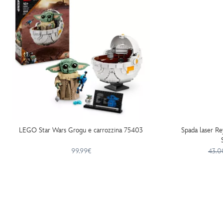
LEGO Star Wars Grogu e carrozzina 75403
Spada laser Re
99.99€
43.0