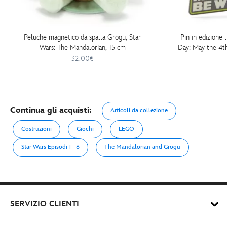
Peluche magnetico da spalla Grogu, Star
Pin in edizione 
Wars: The Mandalorian, 15 cm
Day: May the 4th
The
32.00€
Continua gli acquisti:
Articoli da collezione
Costruzioni
Giochi
LEGO
Star Wars Episodi 1 - 6
The Mandalorian and Grogu
SERVIZIO CLIENTI