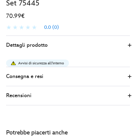
Set 75445
70.99€
0.0
(0)
LEGO
417161557937
417161557937
EUR
Dettagli prodotto
70.99
https://www.disneystore.it/lego-
star-
Avvisi di sicurezza all'interno
wars-
astronave-
Consegna e resi
anzellan-
set-
Recensioni
75445-
417161557937.html
http://schema.org/InStock
Potrebbe piacerti anche