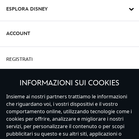
ESPLORA DISNEY
ACCOUNT
REGISTRATI
INFORMAZIONI SUI COOKIES
Italy
Insieme ai nostri partners trattiamo le informazioni
che riguardano voi, i vostri dispositivi e il vostro
comportamento online, utilizzando tecnologie come i
cookies per offrire, analizzare e migliorare i nostri
Servizio Clienti
Termini d'Uso
Trova Negozio
Mappa del Sito
servizi, per personalizzare il contenuto o per scopi
Normativa Europea sul trattamento dei dati personali
pubblicitari su questo e su altri siti, applicazioni o
Informativa sulla privacy
Politica dei Cookie