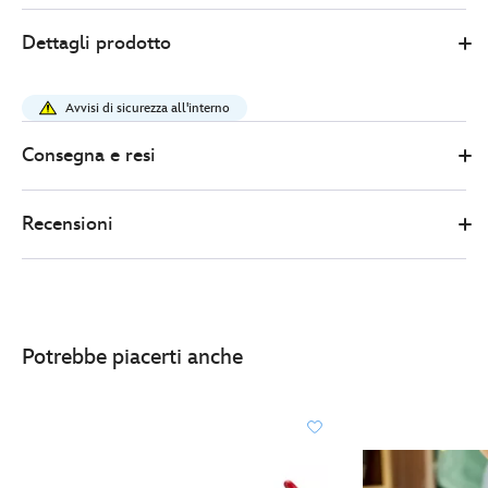
LEGO
417161677499
417161677499
EUR
Dettagli prodotto
154.99
https://www.disneystore.it/lego-
disney-
Avvisi di sicurezza all'interno
pixar-
fermalibri-
Consegna e resi
di-
slinky-
Recensioni
toy-
story-
set-
43301-
417161677499.html
Potrebbe piacerti anche
http://schema.org/InStock