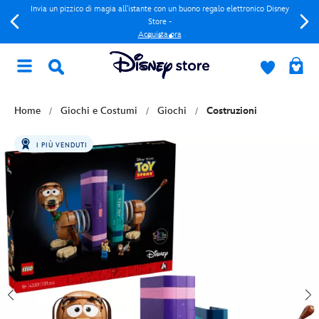
Invia un pizzico di magia all'istante con un buono regalo elettronico Disney
Store -
Acquista ora
Home
Giochi e Costumi
Giochi
Costruzioni
I PIÙ VENDUTI