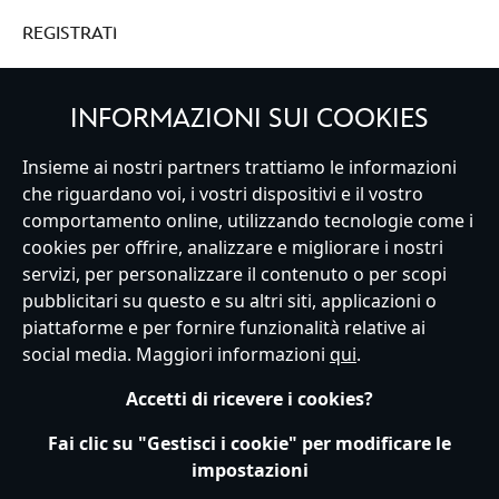
REGISTRATI
INFORMAZIONI SUI COOKIES
Insieme ai nostri partners trattiamo le informazioni
Italy
che riguardano voi, i vostri dispositivi e il vostro
comportamento online, utilizzando tecnologie come i
cookies per offrire, analizzare e migliorare i nostri
Servizio Clienti
Termini d'Uso
Trova Negozio
Mappa del Sito
servizi, per personalizzare il contenuto o per scopi
Normativa Europea sul trattamento dei dati personali
pubblicitari su questo e su altri siti, applicazioni o
Informativa sulla privacy
Politica dei Cookie
piattaforme e per fornire funzionalità relative ai
Informativa sulla privacy UE
Termini e Condizioni generali
social media. Maggiori informazioni
qui
.
Gestisci le impostazioni dei Cookies
s172 Statements
Accessibility
Accetti di ricevere i cookies?
© Disney © Disney•Pixar © & ™ Lucasfilm LTD © Marvel. Tutti i diritti riservati.
Fai clic su "Gestisci i cookie" per modificare le
impostazioni