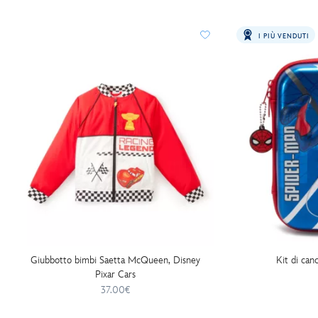
I PIÙ VENDUTI
Giubbotto bimbi Saetta McQueen, Disney
Kit di can
Pixar Cars
37.00€