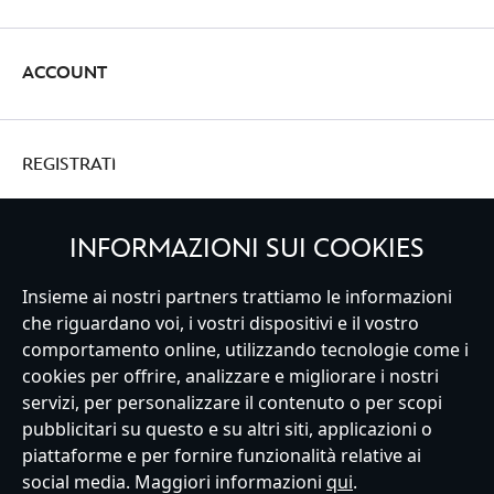
ACCOUNT
REGISTRATI
INFORMAZIONI SUI COOKIES
Insieme ai nostri partners trattiamo le informazioni
Italy
che riguardano voi, i vostri dispositivi e il vostro
comportamento online, utilizzando tecnologie come i
cookies per offrire, analizzare e migliorare i nostri
Servizio Clienti
Termini d'Uso
Trova Negozio
Mappa del Sito
servizi, per personalizzare il contenuto o per scopi
Normativa Europea sul trattamento dei dati personali
pubblicitari su questo e su altri siti, applicazioni o
Informativa sulla privacy
Politica dei Cookie
piattaforme e per fornire funzionalità relative ai
Informativa sulla privacy UE
Termini e Condizioni generali
social media. Maggiori informazioni
qui
.
Gestisci le impostazioni dei Cookies
s172 Statements