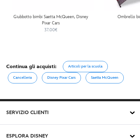
Giubbotto bimbi Saetta McQueen, Disney
Ombrello b
Pixar Cars
37.00€
Continua gli acquisti:
Articoli per la scuola
Cancelleria
Disney Pixar Cars
Saetta McQueen
SERVIZIO CLIENTI
ESPLORA DISNEY