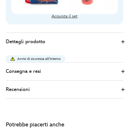
Acquista il set
Disney
435391289497
435391289497
EUR
Dettagli prodotto
Store
22.00
https://www.disneystore.it/kit-
di-
Avvisi di sicurezza all'interno
cancelleria-
disney-
Consegna e resi
pixar-
cars-
Recensioni
435391289497.html
http://schema.org/InStock
Potrebbe piacerti anche