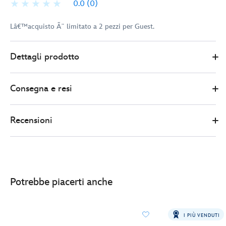
0.0
(0)
Lâ€™acquisto Ã¨ limitato a 2 pezzi per Guest.
Disney
438010894973
438010894973
EUR
Dettagli prodotto
Store
75.00
https://www.disneystore.it/jumbo-
pin-
Consegna e resi
in-
edizione-
limitata-
Recensioni
topolino-
e-
i-
suoi-
amici-
Potrebbe piacerti anche
disney-
daring-
detectives-
I PIÙ VENDUTI