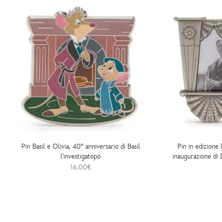
438010894973.html
http://schema.org/InStock
Pin Basil e Olivia, 40° anniversario di Basil
Pin in edizione 
l'investigatopo
inaugurazione di 
Walt's 
16.00€