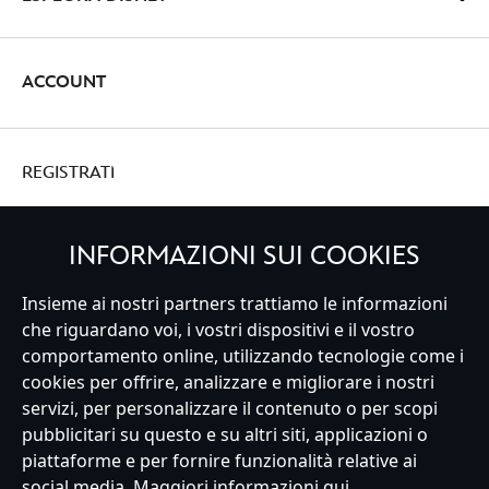
ACCOUNT
REGISTRATI
INFORMAZIONI SUI COOKIES
Italy
Insieme ai nostri partners trattiamo le informazioni
che riguardano voi, i vostri dispositivi e il vostro
comportamento online, utilizzando tecnologie come i
cookies per offrire, analizzare e migliorare i nostri
Servizio Clienti
Termini d'Uso
Trova Negozio
Mappa del Sito
servizi, per personalizzare il contenuto o per scopi
Normativa Europea sul trattamento dei dati personali
pubblicitari su questo e su altri siti, applicazioni o
Informativa sulla privacy
Politica dei Cookie
piattaforme e per fornire funzionalità relative ai
Informativa sulla privacy UE
Termini e Condizioni generali
social media. Maggiori informazioni
qui
.