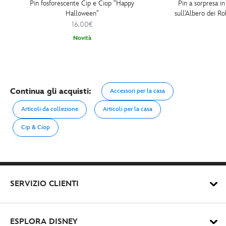
Pin fosforescente Cip e Ciop "Happy
Pin a sorpresa in
Halloween"
sull'Albero dei R
serie Attract
16.00€
Novità
Continua gli acquisti:
Accessori per la casa
Articoli da collezione
Articoli per la casa
Cip & Ciop
SERVIZIO CLIENTI
ESPLORA DISNEY