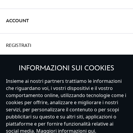
ACCOUNT
REGISTRATI
INFORMAZIONI SUI COOKIES
Insieme ai nostri partners trattiamo le informazioni
Italy
che riguardano voi, i vostri dispositivi e il vostro
comportamento online, utilizzando tecnologie come i
cookies per offrire, analizzare e migliorare i nostri
Servizio Clienti
Termini d'Uso
Trova Negozio
Mappa del Sito
servizi, per personalizzare il contenuto o per scopi
Normativa Europea sul trattamento dei dati personali
pubblicitari su questo e su altri siti, applicazioni o
Informativa sulla privacy
Politica dei Cookie
piattaforme e per fornire funzionalità relative ai
Informativa sulla privacy UE
Termini e Condizioni generali
social media. Maggiori informazioni
qui
.
Gestisci le impostazioni dei Cookies
s172 Statements