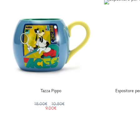
Tazza Pippo
Espositore per
18.00€
10.80€
9.00€