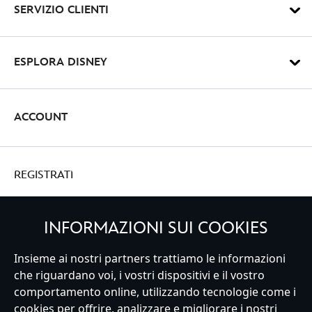
SERVIZIO CLIENTI
ESPLORA DISNEY
ACCOUNT
REGISTRATI
INFORMAZIONI SUI COOKIES
Insieme ai nostri partners trattiamo le informazioni
Italy
che riguardano voi, i vostri dispositivi e il vostro
comportamento online, utilizzando tecnologie come i
cookies per offrire, analizzare e migliorare i nostri
Servizio Clienti
Termini d'Uso
Trova Negozio
Mappa del Sito