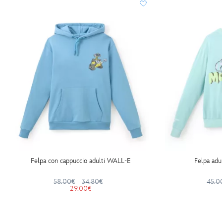
Felpa con cappuccio adulti WALL-E
Felpa adu
58.00€
34.80€
45.0
29.00€