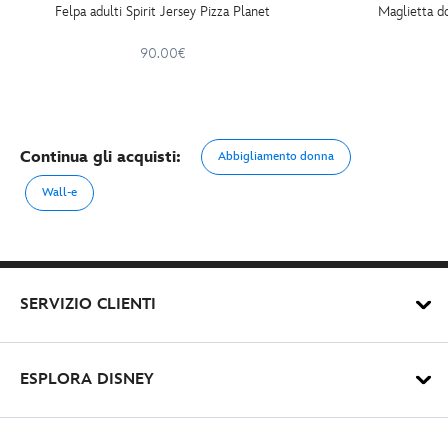
Felpa adulti Spirit Jersey Pizza Planet
Maglietta d
90.00€
Continua gli acquisti:
Abbigliamento donna
Wall-e
SERVIZIO CLIENTI
ESPLORA DISNEY