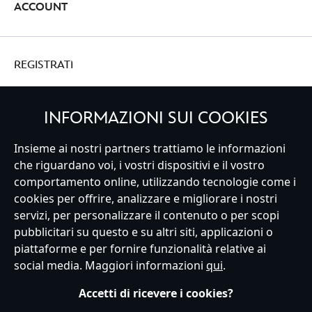
ACCOUNT
REGISTRATI
INFORMAZIONI SUI COOKIES
Insieme ai nostri partners trattiamo le informazioni
Italy
che riguardano voi, i vostri dispositivi e il vostro
comportamento online, utilizzando tecnologie come i
cookies per offrire, analizzare e migliorare i nostri
Servizio Clienti
Termini d'Uso
Trova Negozio
Mappa del Sito
servizi, per personalizzare il contenuto o per scopi
Normativa Europea sul trattamento dei dati personali
pubblicitari su questo e su altri siti, applicazioni o
Informativa sulla privacy
Politica dei Cookie
piattaforme e per fornire funzionalità relative ai
Informativa sulla privacy UE
Termini e Condizioni generali
social media. Maggiori informazioni
qui
.
Gestisci le impostazioni dei Cookies
s172 Statements
Accessibility
Accetti di ricevere i cookies?
© Disney © Disney•Pixar © & ™ Lucasfilm LTD © Marvel. Tutti i diritti riservati.