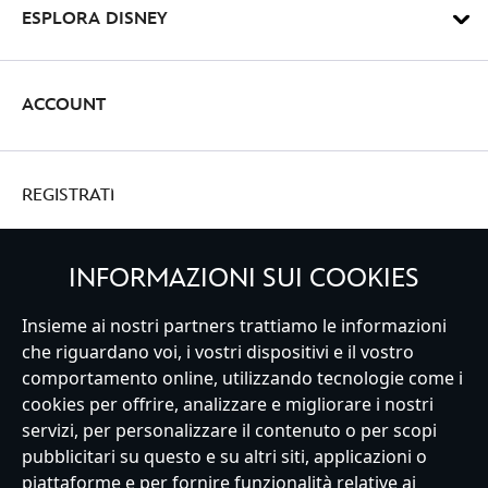
ESPLORA DISNEY
ACCOUNT
REGISTRATI
INFORMAZIONI SUI COOKIES
Insieme ai nostri partners trattiamo le informazioni
Italy
che riguardano voi, i vostri dispositivi e il vostro
comportamento online, utilizzando tecnologie come i
cookies per offrire, analizzare e migliorare i nostri
Servizio Clienti
Termini d'Uso
Trova Negozio
Mappa del Sito
servizi, per personalizzare il contenuto o per scopi
Normativa Europea sul trattamento dei dati personali
pubblicitari su questo e su altri siti, applicazioni o
Informativa sulla privacy
Politica dei Cookie
piattaforme e per fornire funzionalità relative ai
Informativa sulla privacy UE
Termini e Condizioni generali