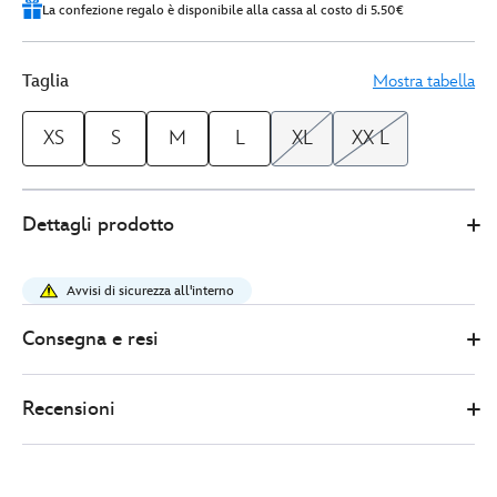
La confezione regalo è disponibile alla cassa al costo di 5.50€
Taglia
Mostra tabella
XS
S
M
L
XL
XX L
Spirit
5108050880387M
5108050880387M
EUR
Dettagli prodotto
Jersey
90.00
https://www.disneystore.it/felpa-
adulti-
Avvisi di sicurezza all'interno
spirit-
jersey-
Consegna e resi
pizza-
planet-
Recensioni
5108050880387M.html
http://schema.org/InStock