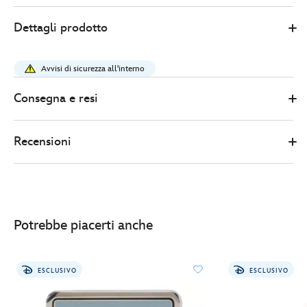
1
Disney
5102050290202M
5102050290202M
EUR
Dettagli prodotto
Store
52.00
https://www.disneystore.it/felpa-
donna-
Avvisi di sicurezza all'interno
belle-
la-
Consegna e resi
bella-
e-
Recensioni
la-
bestia-
5102050290202M.html
http://schema.org/OutOfStock
Potrebbe piacerti anche
ESCLUSIVO
ESCLUSIVO