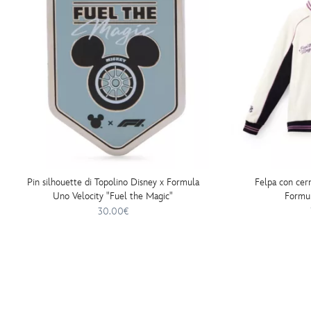
Pin silhouette di Topolino Disney x Formula
Felpa con cer
Uno Velocity "Fuel the Magic"
Formul
30.00€