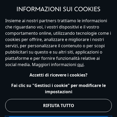
INFORMAZIONI SUI COOKIES
Italy
Insieme ai nostri partners trattiamo le informazioni
che riguardano voi, i vostri dispositivi e il vostro
comportamento online, utilizzando tecnologie come i
cookies per offrire, analizzare e migliorare i nostri
Servizio Clienti
Termini d'Uso
Trova Negozio
Mappa del Sito
servizi, per personalizzare il contenuto o per scopi
Normativa Europea sul trattamento dei dati personali
pubblicitari su questo e su altri siti, applicazioni o
Informativa sulla privacy
Politica dei Cookie
piattaforme e per fornire funzionalità relative ai
Informativa sulla privacy UE
Termini e Condizioni generali
social media. Maggiori informazioni
qui
.
Gestisci le impostazioni dei Cookies
s172 Statements
Accessibility
Accetti di ricevere i cookies?
© Disney © Disney•Pixar © & ™ Lucasfilm LTD © Marvel. Tutti i diritti riservati.
Fai clic su "Gestisci i cookie" per modificare le
impostazioni
RIFIUTA TUTTO