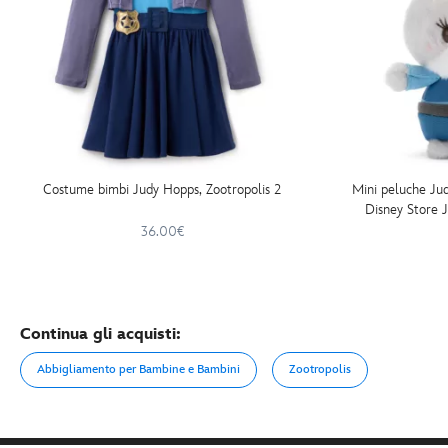
Costume bimbi Judy Hopps, Zootropolis 2
Mini peluche Ju
Disney Store J
36.00€
Continua gli acquisti:
Abbigliamento per Bambine e Bambini
Zootropolis