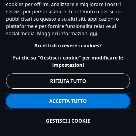
cookies per offrire, analizzare e migliorare i nostri
Servizio Clienti
Termini d'Uso
Trova Negozio
Mappa del Sito
servizi, per personalizzare il contenuto o per scopi
Normativa Europea sul trattamento dei dati personali
pubblicitari su questo e su altri siti, applicazioni o
Informativa sulla privacy
Politica dei Cookie
piattaforme e per fornire funzionalità relative ai
Informativa sulla privacy UE
Termini e Condizioni generali
social media. Maggiori informazioni
qui
.
Gestisci le impostazioni dei Cookies
s172 Statements
Accessibility
Accetti di ricevere i cookies?
© Disney © Disney•Pixar © & ™ Lucasfilm LTD © Marvel. Tutti i diritti riservati.
Fai clic su "Gestisci i cookie" per modificare le
impostazioni
RIFIUTA TUTTO
ACCETTA TUTTO
GESTISCI I COOKIE
Aggiungi al carrello