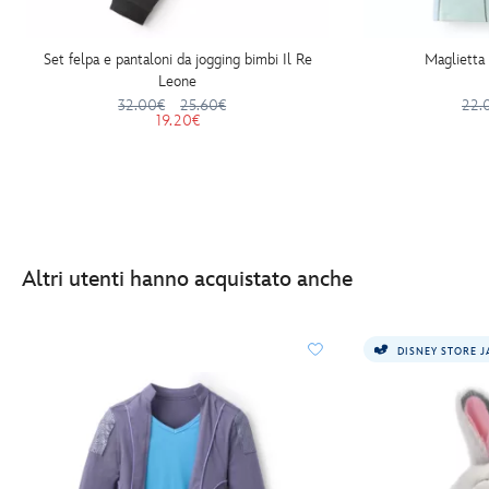
Set felpa e pantaloni da jogging bimbi Il Re
Maglietta
Leone
32.00€
25.60€
22.
19.20€
Altri utenti hanno acquistato anche
DISNEY STORE 