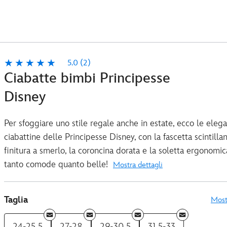
5.0
(2)
Ciabatte bimbi Principesse
Disney
Per sfoggiare uno stile regale anche in estate, ecco le elega
ciabattine delle Principesse Disney, con la fascetta scintillan
finitura a smerlo, la coroncina dorata e la soletta ergonomic
tanto comode quanto belle!
Mostra dettagli
Taglia
Most
24-25.5
27-28
29-30.5
31.5-33