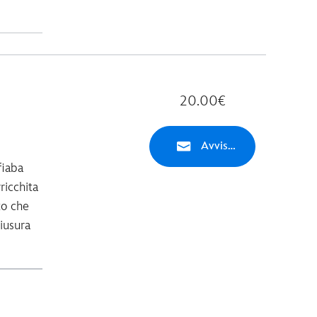
20.00€
Avvisami
fiaba
ricchita
to che
hiusura