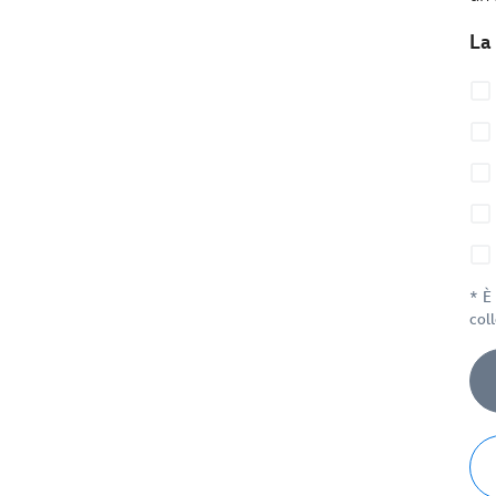
La
* È
coll