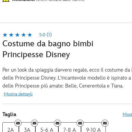
5.0
(1)
Costume da bagno bimbi
Principesse Disney
Per un look da spiaggia davvero regale, ecco il costume da
delle Principesse Disney. L'incantevole modello è ispirato a
delle Principesse più amate: Belle, Cenerentola e Tiana.
Mostra dettagli
Taglia
Most
2A
3A
5-6 A
7-8 A
9-10 A