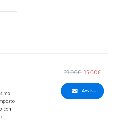
21.00€
15.00€
Avvisami
ssimo
omposto
o con
n