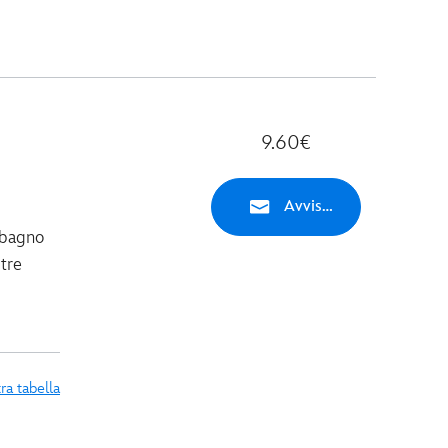
9.60€
Avvisami
 bagno
 tre
ra tabella