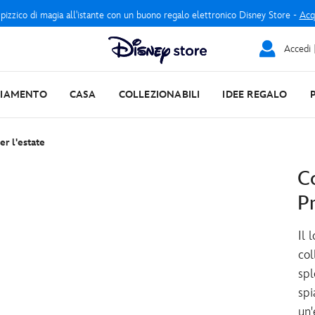
 pizzico di magia all'istante con un buono regalo elettronico Disney Store -
Acq
Accedi |
LIAMENTO
CASA
COLLEZIONABILI
IDEE REGALO
er l'estate
C
P
Il 
col
spl
spi
un'