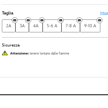
Taglia
Most
2A
3A
4A
5-6 A
7-8 A
9-10 A
Sicurezza
Attenzione:
tenere lontano dalle fiamme