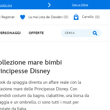
uista ora
Tutte Le Offerte
 Registrati
La mia Lista dei Desideri
0
Carrello
0
PERSONAGGI
OFFERTE
CERCA
ollezione mare bimbi
rincipesse Disney
look da spiaggia diventa un affare reale con la
lezione mare delle Principesse Disney. Con
endidi costumi da bagno, ciabattine, una borsa da
aggia e un ombrello, ci sono tutti i must per
estate da fiaba.